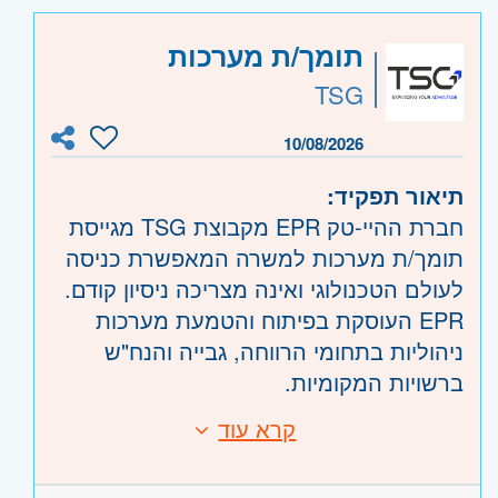
השפלה
- ראשון לציון ונס- ציונה, רמלה לוד,
רחובות, יבנה
תומך/ת מערכות
אילת
- אילת והערבה
TSG
10/08/2026
תיאור תפקיד:
חברת ההיי-טק EPR מקבוצת TSG מגייסת
תומך/ת מערכות למשרה המאפשרת כניסה
לעולם הטכנולוגי ואינה מצריכה ניסיון קודם.
EPR העוסקת בפיתוח והטמעת מערכות
ניהוליות בתחומי הרווחה, גבייה והנח"ש
ברשויות המקומיות.
הכשרה מלאה תועבר למתאימים/ות!
קרא עוד
דרישות:
*אפשרות למשרת הורה בשעות נוחות
וגמישות.
ניסיון קודם בתפקידי שירות לקוחות -יתרון.