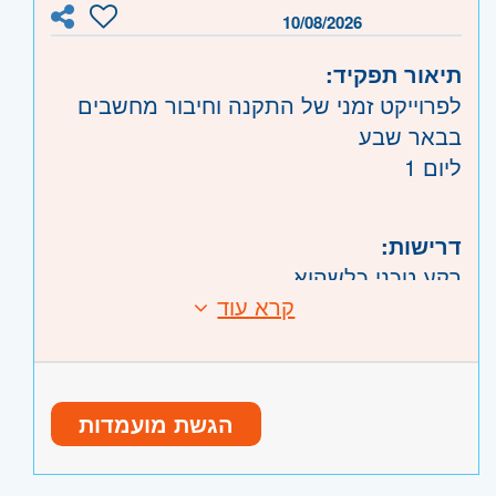
10/08/2026
תיאור תפקיד:
לפרוייקט זמני של התקנה וחיבור מחשבים
בבאר שבע
ליום 1
דרישות:
רקע טכני כלשהוא
קרא עוד
היקף משרה:
לפי שעות
קוד משרה:
JB-00474
אזור:
דרום
- אשדוד, קרית גת, באר שבע,
הגשת מועמדות
דימונה, אשקלון, קרית מלאכי, ערד וים
המלח