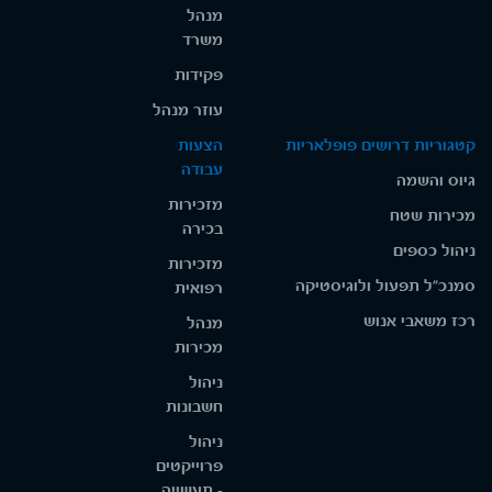
מנהל
משרד
פקידות
עוזר מנהל
קטגוריות דרושים פופלאריות
הצעות
עבודה
גיוס והשמה
מזכירות
מכירות שטח
בכירה
ניהול כספים
מזכירות
סמנכ"ל תפעול ולוגיסטיקה
רפואית
רכז משאבי אנוש
מנהל
מכירות
ניהול
חשבונות
ניהול
פרוייקטים
- תעשייה