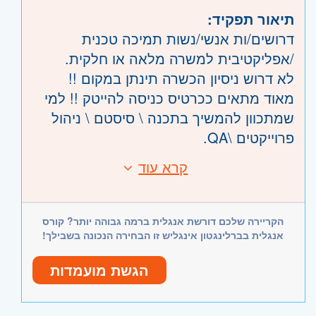
ובת-ים, מודיעין, שוהם
תיאור תפקיד:
שרון
- חדרה וזכרון יעקב, נתניה ועמק חפר,
דרושים/ות אנשי/נשות תמיכה טכנית
רעננה, כפר סבא והוד השרון, ראש העין,
/אפליקטיבית למשרה מלאה או חלקית.
הרצליה ורמת השרון
לא דרוש ניסיון הכשרה תינתן במקום !!
השפלה
- ראשון לציון ונס- ציונה, רמלה לוד,
מאוד מתאים ככרטיס כניסה להייטק !! למי
רחובות, יבנה
שמתכוון להמשיך בתכנה \ סיסטם \ ניהול
פרוייקטים \QA.
העבודה במוקד התמיכה של משרדי החברה
קרא עוד
דרישות:
במשמרות בוקר, ערב וסופי שבוע -מהבית!
סטודנט/ית לתואר בהנדסת תעשייה וניהול /
או משרה מלאה.
ניהול מערכות מידע/ לוגיסטיקה/ייעוץ ארגוני-
התמיכה באמצעות השתלטות מרחוק על
הקריירה שלכם דורשת אנגלית ברמה גבוהה יותר? קורס
יתרון!
התוכנה שמותקנת אצל הלקוח.
אנגלית בברלינגטון אינגליש זו הבחירה הנכונה בשבילך!
היכרות עם מערכת פריוריוטי- יתרון
המשרה מתאימה לסטודנטים וסטודנטיות
אנגלית ברמה גבוהה
הגשת מועמדות
בעלי/ות ידע בסיסי במחשב המעוניינים /ות
משרה מלאה, נכונות לעבודה מאומצת.
בעבודה במשמרות.
משרדי החברה בראש העין
מתאימה גם למחפשי עבודה במשרה מלאה