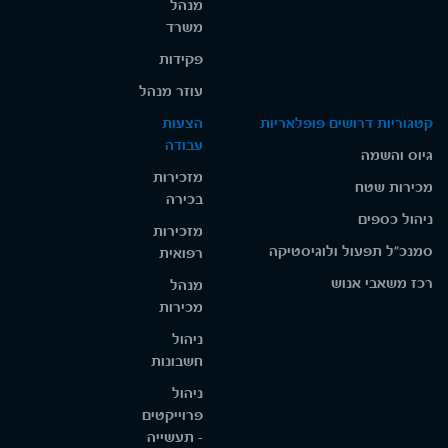
מנהל
משרד
פקידות
עוזר מנהל
קטגוריות דרושים פופלאריות
הצעות
עבודה
גיוס והשמה
מזכירות
מכירות שטח
בכירה
ניהול כספים
מזכירות
סמנכ"ל תפעול ולוגיסטיקה
רפואית
רכז משאבי אנוש
מנהל
מכירות
ניהול
חשבונות
ניהול
פרוייקטים
- תעשייה