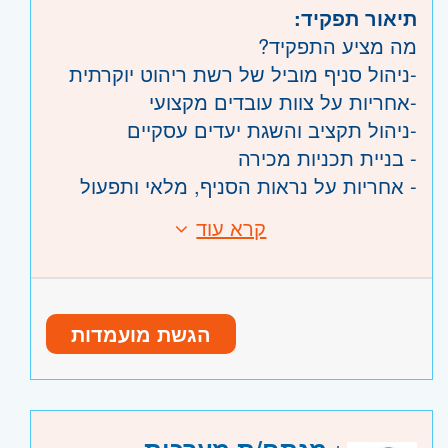
תיאור תפקיד:
מה מציע התפקיד?
-ניהול סניף מוביל של רשת ריהוט יוקרתית
-אחריות על צוות עובדים מקצועי
-ניהול תקציב והשגת יעדים עסקיים
- בניית תכניות מכירה
- אחריות על נראות הסניף, מלאי ותפעול
שוטף.
קרא עוד
דרישות:
-הובלת חווית לקוח ברמה הגבוהה ביותר
• ניסיון קודם בניהול סניף/אולם תצוגה –
חובה
חבילת תנאים אטרקטיבית הכוללת:
• ניסיון במכירות פרונטליות – חובה
שכר בסיסי + בונוסים
הגשת מועמדות
• יכולת ניהול והנעת עובדים
תנאים סוציאליים מצוינים
• תודעת שירות גבוהה ויחסי אנוש מצוינים
אפשרויות קידום בחברה צומחת
• זמינות למשרה מלאה, כולל ימי שישי
היקף משרה:
משרה מלאה