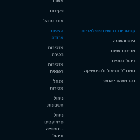
משרד
פקידות
עוזר מנהל
קטגוריות דרושים פופלאריות
הצעות
עבודה
גיוס והשמה
מזכירות
מכירות שטח
בכירה
ניהול כספים
מזכירות
סמנכ"ל תפעול ולוגיסטיקה
רפואית
רכז משאבי אנוש
מנהל
מכירות
ניהול
חשבונות
ניהול
פרוייקטים
- תעשייה
וניהול