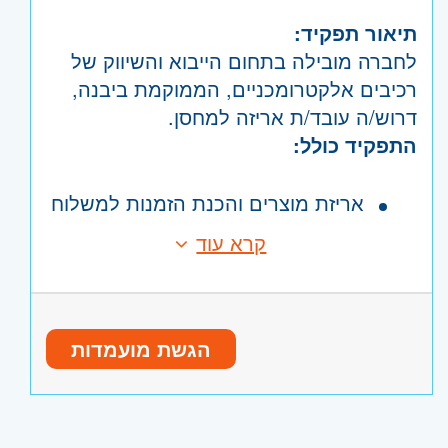
חירום הקשורים למבנה ולתפעול השוטף.
קוד משרה:
E1414
תיאור תפקיד:
לחברה מובילה בתחום הייבוא והשיווק של
אזור:
דרום
- אשדוד
רכיבים אלקטרומכניים, הממוקמת ביבנה,
השפלה
- ראשון לציון ונס- ציונה, רמלה לוד,
דרוש/ה עובד/ת אריזה למחסן.
רחובות, יבנה
התפקיד כולל:
אריזת מוצרים והכנת הזמנות למשלוח
בדיקת התאמה בין המוצרים להזמנות
קרא עוד
סידור וארגון הסחורה במחסן
דרישות:
עבודה כחלק מצוות המחסן
אחריות, סדר ודיוק
הגשת מועמדות
משרה מלאה ויציבה בסביבת עבודה נעימה.
יכולת עבודה בצוות
המשרה מוכרת
כעבודה מועדפת
.
נכונות לעבודה פיזית
ניסיון קודם במחסן או באריזה – יתרון,
אך לא חובה