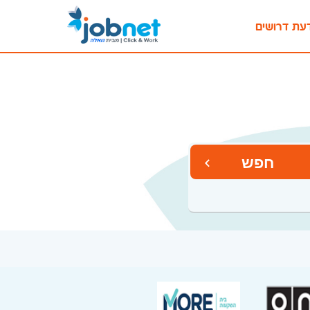
עת דרושים
חפש