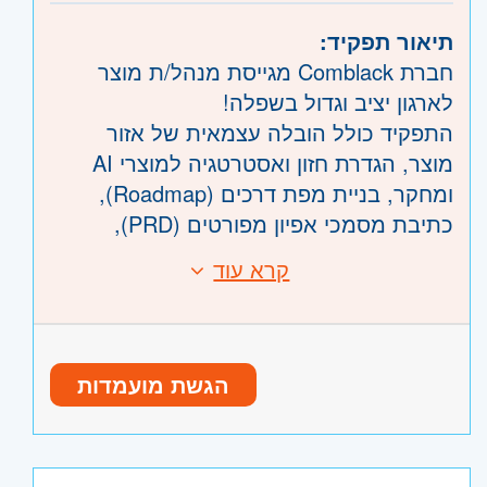
דרום
- אשדוד, קרית גת, אשקלון, קרית
תיאור תפקיד:
מלאכי
חברת Comblack מגייסת מנהל/ת מוצר
השפלה
- ראשון לציון ונס- ציונה, רמלה לוד,
לארגון יציב וגדול בשפלה!
רחובות, יבנה
התפקיד כולל הובלה עצמאית של אזור
מוצר, הגדרת חזון ואסטרטגיה למוצרי AI
ומחקר, בניית מפת דרכים (Roadmap),
כתיבת מסמכי אפיון מפורטים (PRD),
הובלת תהליכי הטמעה וניהול שינוי בסביבות
קרא עוד
דרישות:
ארגוניות, וניהול צוות ניהול מוצר.
ניסיון של 6 שנים ומעלה בניהול מוצר
(מתוכם לפחות 3 שנים בניהול מוצרים
מורכבים).
הגשת מועמדות
לפחות 6 שנות ניסיון בהתמקדות במוצרי
דאטה מורכבים.
ידע וניסיון מעשי בניהול מוצרים המשלבים
טכנולוגיות AI ולמידת מכונה (Machine