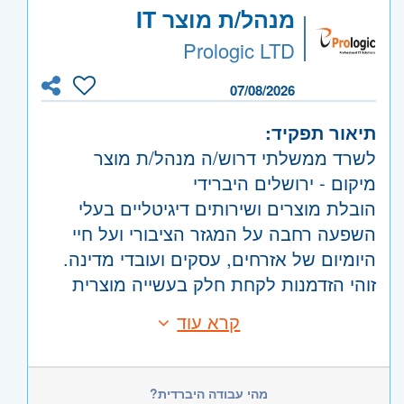
היקף משרה:
משרה מלאה
מנהל/ת מוצר IT
Learning).
ניסיון מוכח בכתיבת מסמכי PRD מפורטים
קוד משרה:
24420
Prologic LTD
(דרישות פונקציונליות ולא פונקציונליות, UX
אזור:
מרכז
- תל אביב, פתח תקווה, רמת גן
07/08/2026
ומגבלות אתיות/טכנולוגיות).
וגבעתיים, בקעת אונו וגבעת שמואל, חולון
הבנה וניסיון בהובלת תהליכי הטמעה
תיאור תפקיד:
ובת-ים, מודיעין
מורכבים בארגונים (רצוי בבתי חולים),
לשרד ממשלתי דרוש/ה מנהל/ת מוצר
השפלה
- ראשון לציון ונס- ציונה, רמלה לוד,
הדרכת משתמשים וניהול צוות.
מיקום - ירושלים היברידי
רחובות, יבנה
הובלת מוצרים ושירותים דיגיטליים בעלי
השפעה רחבה על המגזר הציבורי ועל חיי
היומיום של אזרחים, עסקים ועובדי מדינה.
זוהי הזדמנות לקחת חלק בעשייה מוצרית
משמעותית, להתמודד עם אתגרים מורכבים
קרא עוד
דרישות:
בקנה מידה לאומי ולהוביל פתרונות
לפחות שנתיים של ניסיון בניהול מוצר- חובה
טכנולוגיים שמפשטים תהליכים, משפרים
ניסיון בהובלת מוצר משלב זיהוי הבעיה
שירותים ציבוריים ומייצרים ערך מדיד
מהי עבודה היברדית?
והגדרת הפתרון ועד להשקה, מדידה ושיפור.