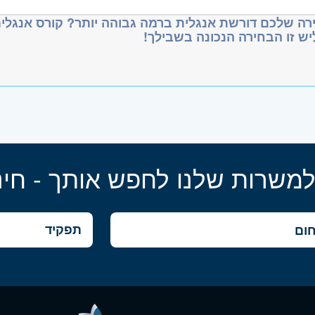
ת עם תחום הממוגרפיה - יתרון.
רה שלכם דורשת אנגלית ברמה גבוהה יותר? קורס אנגלית
יש זו הבחירה הנכונה בשבילך!
ת ברמה גבוהה.
נוש טובים, שירותיות, ייצוגיות ונכונות למשרת שטח ב
משרה:
משרה מלאה
שרה:
18361
רכז
- תל אביב, פתח תקווה, רמת גן וגבעתיים, בקעת אונ
למשרות שלנו לחפש אותך - חינ
דרה וזכרון יעקב, נתניה ועמק חפר, רעננה, כפר סבא 
- ירושלים, יהודה ושומרון, בית שמש
- ראשון לציון ונס- ציונה, רמלה לוד, רחובות, יבנה