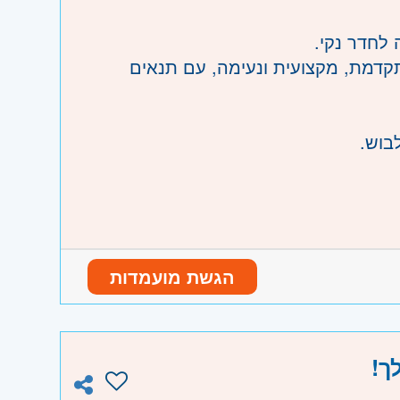
לחדר נקי.
קדמת, מקצועית ונעימה, עם תנאים
כות והתפעול.
הגשת מועמדות
ים.
ך!