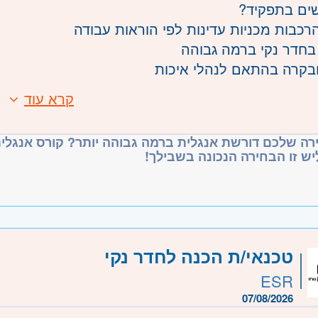
ים בתפקיד?
הרכבות מכניות עדינות לפי הוראות עבודה
בחדר נקי ברמה גבוהה
ובקרה בהתאם לנהלי איכות
בתהליכי ייצור מוצר רפואי מתקדם
קרא עוד
:
בצוות מקצועי, כפיפות למנהל הייצור
בהרכבות מכניות עדינות - חובה
נקי ISO7 - חובה
רה שלכם דורשת אנגלית ברמה גבוהה יותר? קורס אנגלית
יש זו הבחירה הנכונה בשבילך!
עבודה תחת מיקרוסקופ - חובה
 טובה (קריאה וכתיבה) - חובה
משמרות ערב בהמשך (כעת רק בוקר 8:00–17:00)
צוינים:
משרה:
משמרות
טכנאי/ת הכנה לחדר נקי
תלמות
שרה:
20439
ESR
ת
07/08/2026
רכז
- תל אביב, פתח תקווה, רמת גן וגבעתיים, בקעת אונ
 רחובות