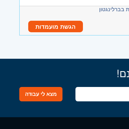
 בברלינגטון
פריסה ארצית.
הגשת מועמדות
ו וגבעת שמואל, חולון ובת-ים, מודיעין,
ם!
והוד השרון, ראש העין, הרצליה ורמת השרון
מצא לי עבודה