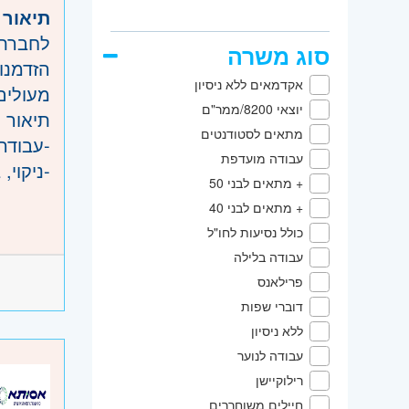
שוהם
תיאור 
דרום
- 
לחברת 
סוג משרה
השפלה
הזדמנו
אקדמאים ללא ניסיון
מעולים
יוצאי 8200/ממר"ם
תיאור 
מתאים לסטודנטים
-עבודה בחדר נקי
עבודה מועדפת
-ניקוי
+ מתאים לבני 50
-תיעוד פעילויו
דרישות
+ מתאים לבני 40
-זיהוי 
כולל נסיעות לחו"ל
-שמירה 
עבודה בלילה
-ניסיון בעבודה בחדר 
פרילאנס
-מוטורי
דוברי שפות
-דיוק,
ללא ניסיון
-יכולת 
עבודה לנוער
-נכונו
רילוקיישן
חיילים משוחררים