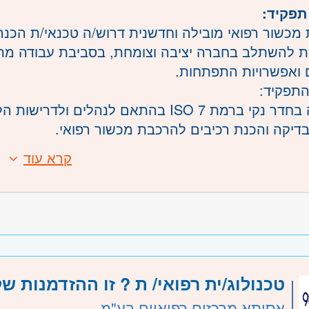
תפקיד:
אשדוד, קרית גת
מכשור רפואי מובילה וחדשנית דרוש/ה טכנאי/ת הכנה 
- ראשון לציון ונס- ציונה, רמלה לוד, רחובות, יבנה
ת להשתלב בחברה יציבה וצומחת, בסביבת עבודה מת
 ואפשרויות התפתחות.
התפקיד:
 ברמת ISO 7 בהתאם לנהלים ולדרישות הלבוש.
, בדיקה והכנת רכיבים להרכבת מכשור רפואי.
ת במערכת ERP ומילוי מסמכי ייצור ואיכות.
קרא עוד
:
ודיווח על חריגות, אי-התאמות ובעיות איכות.
על סביבת עבודה נקייה ועבודה מול צוותי הייצור, האי
נקי ISO 7 – יתרון משמעותי, במיוחד בתחום המכשור הרפואי.
קה עדינה גבוהה וזריזות ידיים.
 תשומת לב לפרטים ויכולת עבודה לפי נהלים כתובים.
עבודה בצוות.
ת לעבודה בעמידה ממושכת ובטיפול ידני ברכיבים וחומר
טכנולוג/ית רפואי/ ת ? זו ההזדמנות של
אסותא מרכזים רפואיים בע"מ