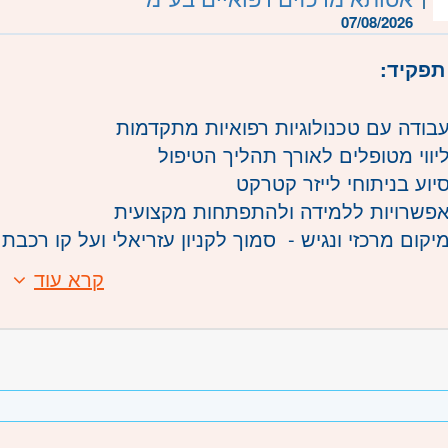
משרה:
משרה מלאה
,
משמרות
07/08/2026
שרה:
20700
תפקיד:
רכז
- תל אביב, פתח תקווה, רמת גן וגבעתיים, בקעת או
אשדוד, אשקלון
בודה עם טכנולוגיות רפואיות מתקדמות
- ראשון לציון ונס- ציונה, רמלה לוד, רחובות, יבנה
יווי מטופלים לאורך תהליך הטיפול
יוע בניתוחי לייזר קטרקט
פשרויות ללמידה ולהתפתחות מקצועית
יקום מרכזי ונגיש - סמוך לקניון עזריאלי ועל קו רכבת
בודה במשמרות בוקר וערב, כולל ימי שישי לסירוגין
קרא עוד
זדמנות מצוינת ללמוד, להתפתח ולהיות חלק מצוו
:
טכנולוג רפואי ממוסד מוכר - חובה.
הנדסאי מכשור רפואי - חובה.
משרה:
משרה מלאה
,
משמרות