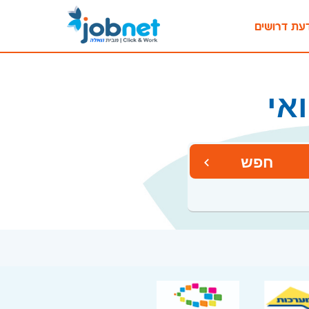
עת דרושים
אי
חפש