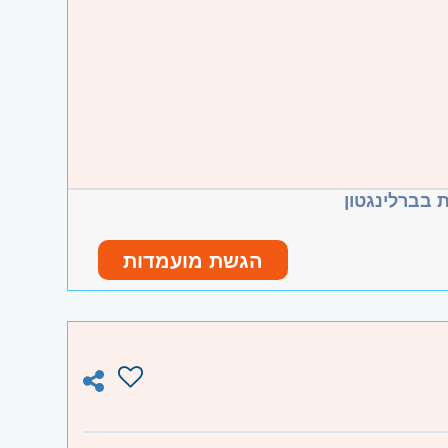
 בברלינגטון
הגשת מועמדות
ו וגבעת שמואל, חולון ובת-ים, מודיעין,