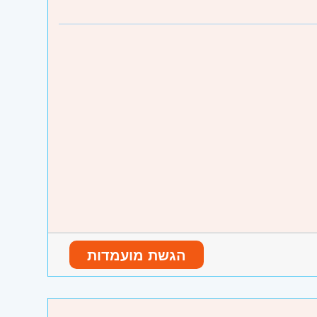
נו וגבעת שמואל, חולון ובת-ים
ת מקצועי באסותא!
הגשת מועמדות