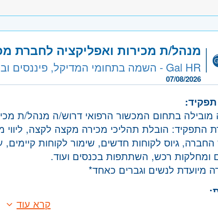
יצוע עדכוני בטיחות בהתאם להנחיות היצרן ומשרד ה
ניסיון קודם בתחום המדיקל- יתרון משמעותי. במקבי
יצוע בדיקות איכות על פי תקן יצרן
כונות ומחוייבות לעבוד במתכונת כוננויות: כולל סופי ש
יוע טלפוני ללקוחות
צירתיות ויכולת לפתור בעיות לצד יכולת עבודה מתודית
כשרות בחו"ל (אירופה או ארה"ב, בין שבוע לחמישה 
מנהל/ת מכירות ואפליקציה לחברת מכ
כולת עבודה בצוות
Gal HR - השמה בתחומי המדיקל, פיננסים ובכירים
סוגלות לעבודה תחת תנאי לחץ
משרה:
משרה מלאה
07/08/2026
חסי אנוש מעולים
כולת למידה עצמאית
שרה:
JB-19768
תפקיד:
כונות לנסיעות לחו"ל
מובילה בתחום המכשור הרפואי דרוש/ה מנהל/ת מכיר
פון
- גליל, טבריה והכנרת, עפולה, נצרת ובית שאן, עכו,
מידה בזמנים ואחריות
 התפקיד: הובלת תהליכי מכירה מקצה לקצה, ליווי מק
כרמל, גולן
ישיון רכב מסוג B
החברה, גיוס לקוחות חדשים, שימור לקוחות קיימים, ע
פות: עברית, אנגלית – ברמה גבוהה
ם ומחלקות רכש, השתתפות בכנסים ועוד.
 מיועדת לנשים וגברים כאחד*
:
קרא עוד
ליני קודם והשכלה רלוונטית.
 קודם במכירות ציוד רפואי.