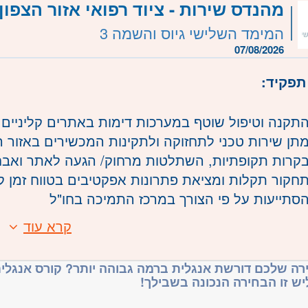
שרה:
101291
מהנדס שירות - ציוד רפואי אזור הצפון
רכז
המימד השלישי גיוס והשמה 3
- תל אביב, פתח תקווה, רמת גן וגבעתיים, בקעת אונ
07/08/2026
עננה, כפר סבא והוד השרון, הרצליה ורמת השרון
תפקיד:
תקנה וטיפול שוטף במערכות דימות באתרים קליניים 
תן שירות טכני לתחזוקה ולתקינות המכשירים באזור ה
קרות תקופתיות, השתלטות מרחוק/ הגעה לאתר ואבחו
חקור תקלות ומציאת פתרונות אפקטיבים בטווח זמן ק
סתייעות על פי הצורך במרכז התמיכה בחו"ל
תיבת דו"חות טיפול מיידים ומפורטים
קרא עוד
חריות מקצועית ותקציבית להזמנות חלקי חילוף והחז
:
עות עבודה משתנות בהתאם לצרכי הלקוח, לעיתים שעו
רה שלכם דורשת אנגלית ברמה גבוהה יותר? קורס אנגלית
השנה (שבוע בחודש)
יש זו הבחירה הנכונה בשבילך!
ובה מהנדס. עדיפות למהנדס חשמל ואלקטרוניקה או 
חריות לשביעות רצון הלקוחות בתחום האחריות (רופא
כולת קריאת שרטוטים חשמליים ואלקטרוניים- חובה