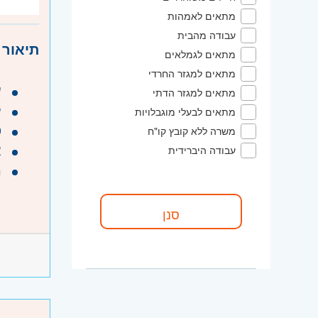
היקף 
מתאים לאמהות
קוד מ
עבודה מהבית
תיאור 
מתאים לגמלאים
אזור:
מ
מתאים למגזר החרדי
דרום
- 
ע
מתאים למגזר הדתי
השפלה
ל
מתאים לבעלי מוגבלויות
ס
משרה ללא קובץ קו"ח
א
עבודה היברידית
מ
ע
ה
דרישות
תעודת 
תעודת 
היקף 