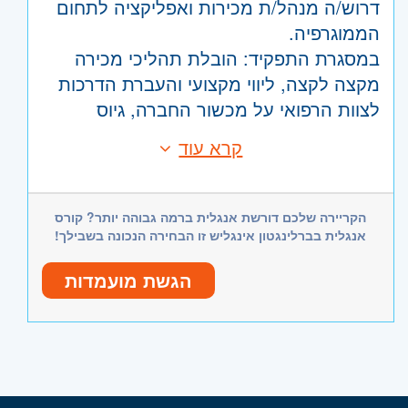
דרוש/ה מנהל/ת מכירות ואפליקציה לתחום
הממוגרפיה.
במסגרת התפקיד: הובלת תהליכי מכירה
מקצה לקצה, ליווי מקצועי והעברת הדרכות
לצוות הרפואי על מכשור החברה, גיוס
לקוחות חדשים, שימור לקוחות קיימים,
קרא עוד
דרישות:
עמידה ביעדים, התנהלות מול צוותים
-רקע קליני קודם והשכלה רלוונטית.
רפואיים ומחלקות רכש, השתתפות בכנסים
-ניסיון קודם במכירות ציוד רפואי.
ועוד.
הקריירה שלכם דורשת אנגלית ברמה גבוהה יותר? קורס
-הכירות עם תחום הממוגרפיה - יתרון.
*המשרה מיועדת לנשים וגברים כאחד*
אנגלית בברלינגטון אינגליש זו הבחירה הנכונה בשבילך!
-אנגלית ברמה גבוהה.
-יחסי אנוש טובים, שירותיות, ייצוגיות ונכונות
הגשת מועמדות
למשרת שטח בפריסה ארצית.
היקף משרה:
משרה מלאה
קוד משרה:
18361