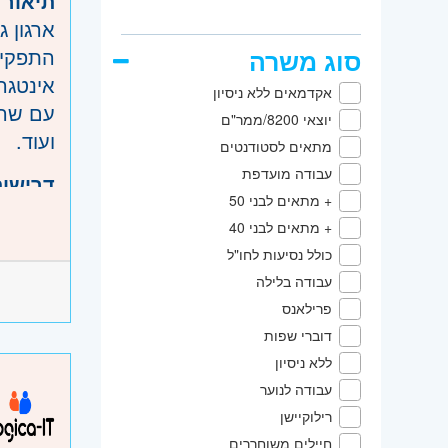
תיאור 
והכרמל,
ארגון גדול במר
דרום
- 
סוג משרה
השפלה
אילת
- 
אקדמאים ללא ניסיון
חו"ל
- ח
יוצאי 8200/ממר"ם
ועוד.
מתאים לסטודנטים
עבודה מועדפת
דרישות
+ מתאים לבני 50
- 5 שנות ניסיון כ-System Administrator בארגון גדול (מעל 500 שרתים ו-1,000 משתמשים)
+ מתאים לבני 40
- ניסיון עם Microsoft 365
כולל נסיעות לחו"ל
- ניסיון בעבודה עם ge
עבודה בלילה
- מודע
פרילאנס
- ניסיון עם Virtualization, Nutanix או מעבר מ
דוברי שפות
היקף 
ללא ניסיון
עבודה לנוער
קוד מ
רילוקיישן
חיילים משוחררים