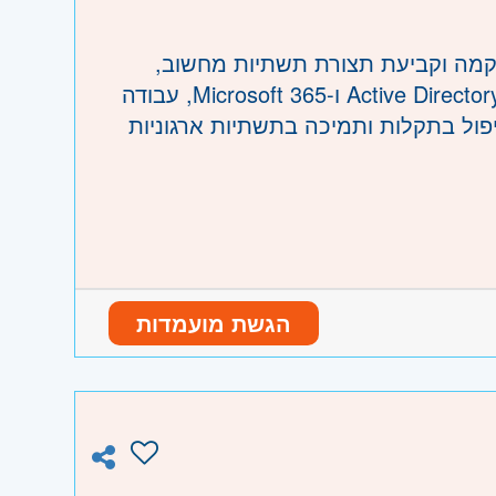
אכי, ערד וים המלח
יות Microsoft מקצה לקצה, הקמה וקביעת תצורת תשתיות מחשוב,
אינטגרציה בין מערכות מורכבות, ניהול ותחזוקת Active Directory, Exchange ו-Microsoft 365, עבודה
מציה, טיפול בתקלות ותמיכה בתשתיות ארגוניות
הגשת מועמדות