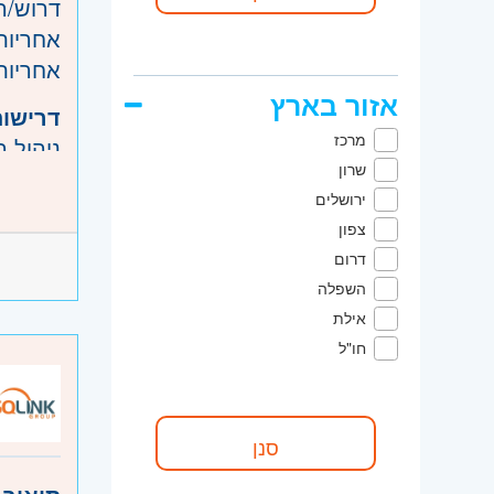
דרוש/ה
אחריות
אחריות 
אזור בארץ
דרישות
מרכז
ניהול 
שרון
פרה ופ
ירושלים
ניסיון 
צפון
תחום ת
דרום
היקף 
השפלה
אילת
קוד מ
חו"ל
אזור:
מ
שרון
- ח
ירושלים
צפון
- ג