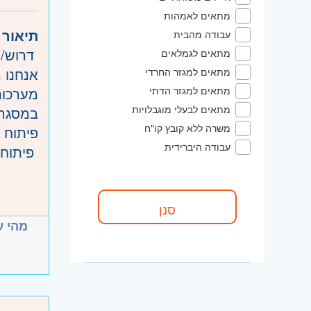
אזור:
מ
מתאים לאמהות
שוהם
תיאור 
עבודה מהבית
שרון
- ח
דרוש/ה מפתח/ת א
מתאים לגמלאים
השפלה
אנחנו 
מתאים למגזר החרדי
מערכות
מתאים למגזר הדתי
מתאים לבעלי מוגבלויות
במסגרת
משרה ללא קובץ קו"ח
פיתוח 
עבודה היברידית
פיתוח ותחזוקה של 
עבודה עם Web Services, APIs 
דרישות
ניטור, ב
לפחות 3 שנות ניסיון בפיתוח ת
עבודה 
ניסיון
מהי ע
השתתפו
ניסיון בפיתוח Java ו/או עבודה 
ניסיון בעבודה עם ices
ניסיון בעבודה
יכולת 