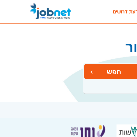
עת דרושים
ר
חפש