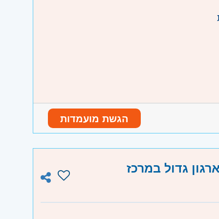
הגשת מועמדות
נו וגבעת שמואל, חולון ובת-ים, מודיעין
והוד השרון, ראש העין, הרצליה ורמת השרון
ה והגליל המערבי, קריות ועמק זבולון, חיפה