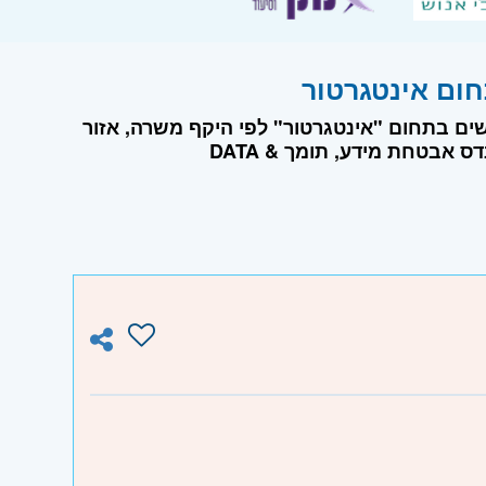
שים בתחום "אינטגרטור" לפי היקף משרה, אזור
בארץ וסוג משרה. ניתן למצוא משרות כגון : טכנאי עסקי בכיר, מהנדס אבטחת מידע, תומך DATA &