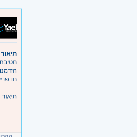
ניסיון 
הטמעת מוצרי SaaS 
ניסיון בעבודה עם 
עבודה מול מע
ניסיון במוצרי h Management
תיעוד 
השכלה 
עבודה 
היקף 
תיאור 
קוד מ
חטיבת 
אזור:
מ
שוהם
חדשניי
שרון
- ח
השפלה
תיאור 
א
נ
דרישות
ע
הקריי