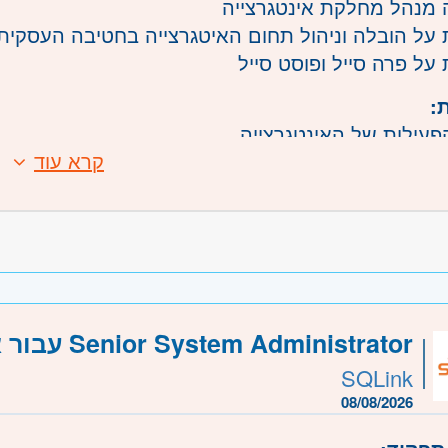
 מנהל מחלקת אינטגרצייה
 על הובלה וניהול תחום האיטגרצייה בחטיבה העסקית
על פרה סייל ופוסט סייל
:
הפעילות של האינטגרצייה
קרא עוד
וסט סייל
בעבודה מול לקוחות עסקיים
קשורת נתונים
משרה:
משרה מלאה
שרה:
JB-00438
Senior System Administrator עבור ארגון גדול במרכז
רכז
- תל אביב, פתח תקווה, רמת גן וגבעתיים, בקעת או
דרה וזכרון יעקב, נתניה ועמק חפר, רעננה, כפר סבא 
SQLink
- ירושלים, יהודה ושומרון, בית שמש
08/08/2026
ליל, טבריה והכנרת, עפולה, נצרת ובית שאן, עכו, נהרי