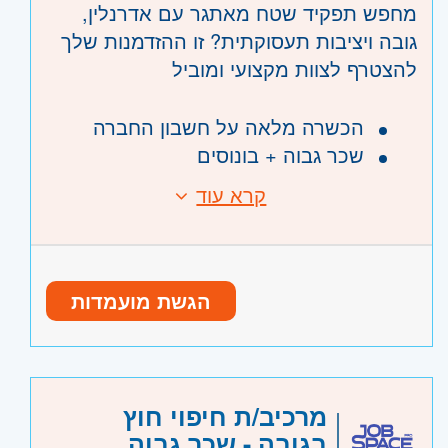
מחפש תפקיד שטח מאתגר עם אדרנלין,
גובה ויציבות תעסוקתית? זו ההזדמנות שלך
להצטרף לצוות מקצועי ומוביל
הכשרה מלאה על חשבון החברה
שכר גבוה + בונוסים
מענק התמדה בגובה משכורת חודשית
קרא עוד
בשלוש השנים הראשונות
דרישות:
טיפוס על תרנים • התקנות תקשורת • עבודת
שטח בצוות מקצועי
מה צריך כדי לעלות לגובה?
הגשת מועמדות
מגורים באזור המרכז והסביבה ויכולת הגעה
עצמאית למרכז הלוגיסטי בצריפין בשעה
07:00
כשירות רפואית לעבודה בגובה – בהתאם
מרכיב/ת חיפוי חוץ
לחוק
בגובה - שכר גבוה