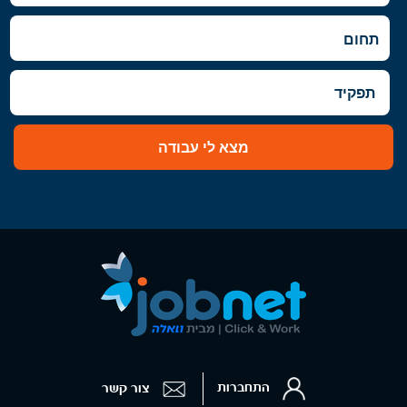
וגבעתיים, בקעת אונו וגבעת שמואל, חולון
ובת-ים, מודיעין, שוהם
צפון
- חיפה והכרמל
דרום
- באר שבע
השפלה
- ראשון לציון ונס- ציונה, רמלה לוד,
רחובות, יבנה
מצא לי עבודה
התחברות
צור קשר