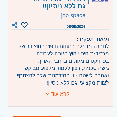
היקף משרה:
משרה מלאה
גם ללא ניסיון!!
job space
קוד משרה:
1147
אזור:
מרכז
- תל אביב, פתח תקווה, רמת גן
08/08/2026
וגבעתיים, בקעת אונו וגבעת שמואל, חולון
תיאור תפקיד:
ובת-ים, מודיעין, שוהם
לחברה מובילה בתחום חיפויי החוץ דרוש/ה
השפלה
- ראשון לציון ונס- ציונה, רמלה לוד
מרכיב/ת חיפוי חוץ בגובה לעבודה
בפרויקטים מגוונים ברחבי הארץ.
גישה טכנית, רצון ללמוד מקצוע מבוקש
ואהבה לשטח - זו ההזדמנות שלך להצטרף
לצוות מקצועי, גם ללא ניסיון!
קרא עוד
דרישות:
התפקיד:
גישה טכנית ויכולת עבודה עם כלי עבודה,
הרכבת מערכות חיפוי חוץ למבנים, עבודה
מוסר עבודה גבוה, אחריות, נכונות לעבודה
עם מגוון חיפויים (אלוקובונד, אלומיניום,
פיזית בשטח ובגובה, יכולת עבודה בצוות