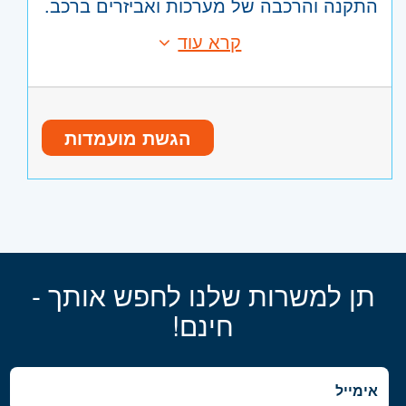
התקנה והרכבה של מערכות ואביזרים ברכב.
חיווט וחיבור מערכות.
קרא עוד
פירוק והרכבה של מכלולים בהתאם
דרישות:
להוראות עבודה.
ביצוע בדיקות תקינות.
ניסיון בעבודה טכנית – חובה.
הגשת מועמדות
ניסיון באחד או יותר מהתחומים הבאים:
חיווט והרכבות אלקטרוניות.
הרכבות מכניות.
התקנות ברכב.
פירוק והרכבה של מכלולים.
תן למשרות שלנו לחפש אותך -
היקף משרה:
משרה מלאה
חינם!
ידיים טובות, חוש טכני, אחריות ורצון ללמוד.
קוד משרה:
JB-02079
ניסיון בעבודה עם כלי עבודה – חובה.
אזור:
מרכז
- תל אביב, פתח תקווה, רמת גן