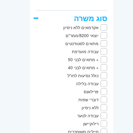
משרת ש
אזור:
צ
נדרשת 
זבולון,
סוג משרה
רק פני
אקדמאים ללא ניסיון
המשרה 
יוצאי 8200/ממר"ם
מתאים לסטודנטים
עבודה מועדפת
+ מתאים לבני 50
+ מתאים לבני 40
כולל נסיעות לחו"ל
עבודה בלילה
פרילאנס
דוברי שפות
ללא ניסיון
עבודה לנוער
רילוקיישן
חיילים משוחררים