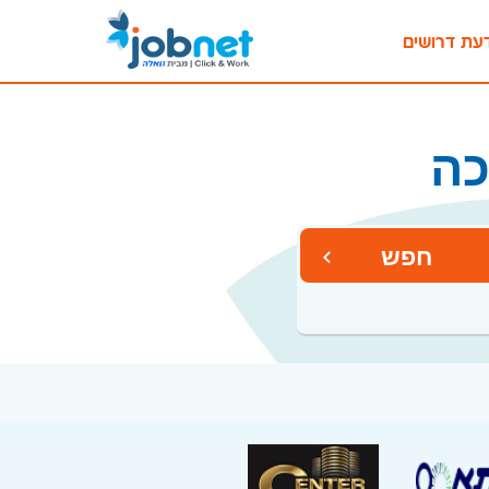
עת דרושים
כה
חפש