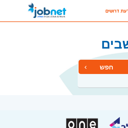
עת דרושים
בים
חפש