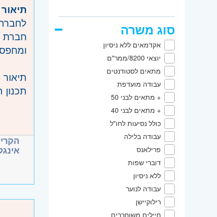
אזור:
מ
תיאור:
שוהם
לחברת 
סוג משרה
שרון
חברת ר
חדר
אקדמאים ללא ניסיון
צפון
ומחפסת
גלי
יוצאי 8200/ממר"ם
והכרמל,
מתאים לסטודנטים
תיאור:
עבודה מועדפת
תכנון 
+ מתאים לבני 50
עתירות
דרישו:
+ מתאים לבני 40
הובלה 
תואר ר
כולל נסיעות לחו"ל
ניהול 
ניסיון של לפחות 5 שנים בהנדסת 
עבודה בלילה
הקריי
אינטגר
אינג!
פרילאנס
רקע ונ
תמיכה 
דוברי שפות
ניסיון 
הוב NPI
ללא ניסיון
הבנה מ
במהPRE SALE
עבודה לנוער
ראיה מ
רילוקיישן
כושר נ
היקף:
חיילים משוחררים