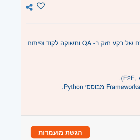
- וד השרון, ראש העין, הרצליה ורמת השרון
אנחנו מגייסים מפתח/ת אוטומציה ב- Python, עם שילוב מנצח של רקע חזק ב- QA ותשוקה לקוד ופיתוח
תי הפיתוח וה
הגשת מועמדות