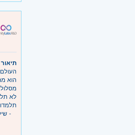
או הסמכ ISTQB.
היקף:
קוד :
אזור:
מ
שוהם
שרון
חדר
תיאור:
השפלה
העול”.
להבין מערכות .
 AI Software Engineer של Infinity Labs נבנה בדיוק עבור זה.
לא-AI -
תלמדו.
re Engineering ל-AI
עבודה 
דרישו:
פי R&D