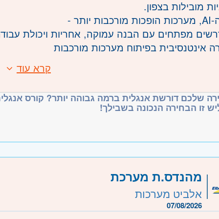
יות מובילות בצפון
בעידן ה-A
נדרשים מפתחים עם הבנה עמוקה, אחריות ויכולת עבו
- אינטנסיבית בפיתוח מערכות מורכבות
- לפי סטנדרטים גבוהים של אמינות ויציבות
קרא עוד
ת
- נטורים מנוסים
- שילוב בתפקידי פיתוח משמעותיים
וגרי תואר ראשון
רה שלכם דורשת אנגלית ברמה גבוהה יותר? קורס אנגלית
ה על חשבוננו למתאימים
ליש זו הבחירה הנכונה בשבילך
נגלית ברמה גבוהה
כולת למידה עצמית
וריינטציה אנליטית
כונות לעבור סיווג ביטחוני
ין צורך בניסיון קודם
מהנדס.ת מערכת
משרה מיועדת לנשים ולגברים כאחד
 משרה
משרה מלאה
אלביט מערכות
07/08/2026
1633
משרה