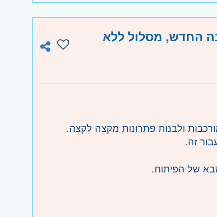
AI Software Engineer - ול ללא
-  וגבעת שמואל, חולון ובת-ים, מודיעין
- וד השרון, ראש העין, הרצליה ורמת השרון
הבא של הפיתוח