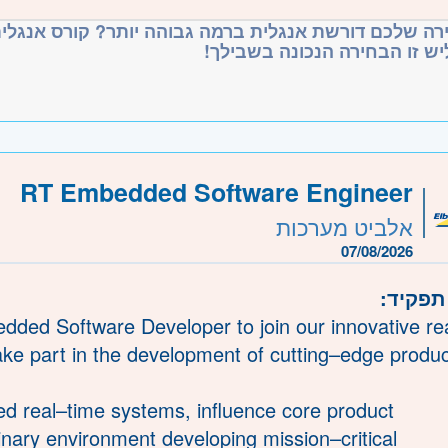
- עמוקה בארכיטקטורה, תשתיות וחשיבה מערכתית
תואר ראשון בהנדסה / מדעים מדויקים / מדעי המחשב או
רה שלכם דורשת אנגלית ברמה גבוהה יותר? קורס אנגלית
המסלול כולל מעל 1,800 שעות פיתוח, ובסופו
ליש זו הבחירה הנכונה בשבילך
נגלית ברמה גבוהה
ת
כולת למידה עצמית
ה על חשבוננו למתאימים, במודל של שותפות
וריינטציה אנליטית
ין צורך בניסיון קודם
, ביטחוניות וסטארט אפים בוגרים
משרה מיועדת לנשים ולגברים כאחד
RT Embedded Software Engineer
אלביט מערכות
 משרה
משרה מלאה
07/08/2026
1578
משרה
 תפקיד
רכז
תל אביב, פתח תקווה, רמת גן וגבעתיים, בקעת אונו,
dded Software Developer to join our innovative re
ke part in the development of cutting–edge produc
ה וזכרון יעקב, נתניה ועמק חפר, רעננה, כפר סבא וה
- ירושלים, יהודה ושומרון, בית שמש
ed real–time systems, influence core product
ל, טבריה והכנרת, עפולה, נצרת ובית שאן, עכו, נהריה 
linary environment developing mission–critical