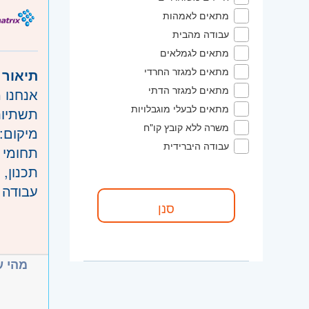
כושר ני
מתאים לאמהות
יצירתיו
קוד :
עבודה מהבית
יחסי אנ
אזור:
מ
מתאים לגמלאים
אנגלית
שרון
חדר
מתאים למגזר החרדי
תיאור:
ירושלים
מתאים למגזר הדתי
רק פניו
מתאים לבעלי מוגבלויות
תשתיו!
המשרה 
משרה ללא קובץ קו"ח
מיקום: 
עבודה היברידית
תחומי:
I, Web).
 מבוססי Python.
פית-QA.
דרישו:
דינמי, עצמאי וטכנולוגי.
 (QA) .
Python .
מהי ?
lenium או Playwright..
quests והיכרות עם SQL .