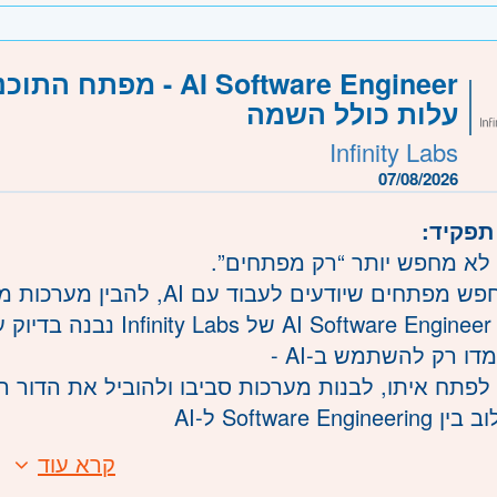
יתרון לבעלי היכרות עם CI/CD ,Git ת
 משרה
משרה מלאה
מפתח התוכנה החדש, מסל
78409
משרה
עלות כולל השמה
Infinity Labs
רכז
תל אביב, פתח תקווה, רמת גן וגבעתיים, בקעת אונו,
07/08/2026
ה וזכרון יעקב, נתניה ועמק חפר, רעננה, כפר סבא וה
 תפקיד
- ראשון לציון ונס- ציונה, רמלה לוד, רחובות, יבנה
ם לא מחפש יותר “רק מפתחים
הוא מחפש מפתחים שיודעים לעבוד עם AI, מורכבות ולבנות פתרונות מקצה לקצה
מסלול
 תלמדו רק להשתמש ב
 לפתח איתו, לבנות מערכות סביבו ולהוביל את הדור 
- שילוב בין Softwa
- עם כלים מתקדמים, מודלים ושיטות עדכניות
קרא עוד
ת
- תוח מערכות אמיתיות בסביבה המדמה