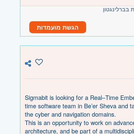
 הצטיינות + פסיכומטרי 680
 בברלינגטון
 תשתלבו כמפתחים בתעשיית הייטק בישראל, בחברות
הגשת מועמדות
Infinity Labs הכשירה מעל 2,500 בוגרים שכבר עובדים בתעשייה ואנחנו עובדים עם מעל 300+ חברות
-  וגבעת שמואל, חולון ובת-ים, מודיעין
Sigmabit is looking for a Real–Time Embe
time software team in Be’er Sheva and ta
- וד השרון, ראש העין, הרצליה ורמת השרון
the cyber and navigation domains.
This is an opportunity to work on advanc
- והגליל המערבי, קריות ועמק זבולון, חיפה
architecture, and be part of a multidiscip