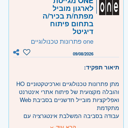
ONE מגייסת
Distributed Systems - חובה
לארגון מוביל
• ניסיון בעבודה עם Azure וסביבות Cloud -
קוד משרה:
JB-3401
מפתח/ת בכיר/ה
חובה
אזור:
מרכז
- תל אביב, פתח תקווה, רמת גן
בתחום פיתוח
• היכרות עם Kubernetes ו/או OpenShift -
דיגיטל
וגבעתיים, בקעת אונו וגבעת שמואל, חולון
חובה
ובת-ים
one פתרונות טכנולוגיים
• הבנה בתשתיות IT ו-Networking - יתרון
השפלה
- ראשון לציון ונס- ציונה
• ניסיון בעבודה בסביבה רגולטורית - יתרון
09/08/2026
• ניסיון בארגוני Healthcare - יתרון משמעותי
• ניסיון בעבודה עם מערכות Legacy
תיאור תפקיד:
מורכבות - יתרון משמעותי
• הובלת טרנספורמציה דיגיטלית ו/או מעבר
מתן פתרונות טכנולוגיים וארכיטקטוניים HO
לענן - יתרון משמעותי
והובלה מקצועית של פיתוח אתרי אינטרנט
• ניסיון בסביבת Enterprise גדולה - יתרון
ואפליקציות מובייל חדשניים בסביבת Web
משמעותי
מתקדמת
עבודה בסביבה המשלבת אינטגרציה עם
מערכות ליבה ומערכות צד שלישי
קרא עוד