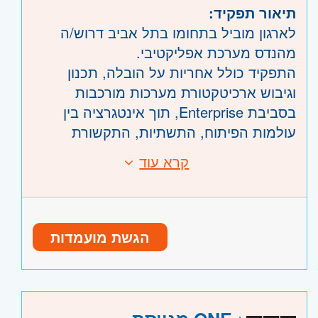
תיאור תפקיד:
לארגון מוביל בתחומו בתל אביב דרוש/ה
מהנדס מערכת אפליקטיבי.
התפקיד כולל אחריות על הובלה, תכנון
וגיבוש ארכיטקטורת מערכות מורכבות
בסביבת Enterprise, תוך אינטגרציה בין
עולמות הפיתוח, התשתיות, התקשורת
ואבטחת המידע בסביבה היברידית
קרא עוד
דרישות:
ורגולטורית.
• ניסיון של 10+ שנים בפיתוח - חובה
במסגרת התפקיד נדרשת הובלת פתרונות
• ניסיון מוכח כ-System Engineer ו/או
טכנולוגיים רוחביים וקבלת החלטות הנדסיות
Solution Architect - חובה
המשפיעות על המערכות והתהליכים
הגשת מועמדות
• הבנה עמוקה בפיתוח מבוסס .NET - חובה
הארגוניים.
• היכרות עם React וארכיטקטורות Web
מודרניות - חובה
• ניסיון בארכיטקטורות Microservices ו-
היקף משרה:
משרה מלאה