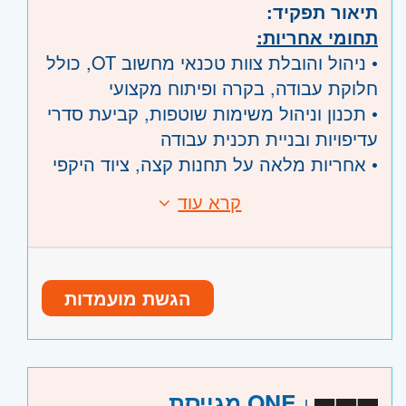
תיאור תפקיד:
תחומי אחריות:
• ניהול והובלת צוות טכנאי מחשוב OT, כולל
חלוקת עבודה, בקרה ופיתוח מקצועי
• תכנון וניהול משימות שוטפות, קביעת סדרי
עדיפויות ובניית תכנית עבודה
• אחריות מלאה על תחנות קצה, ציוד היקפי
ותשתיות מחשוב בסביבות OT
קרא עוד
דרישות:
• טיפול בתקלות חומרה, תוכנה ותקשורת
• ניסיון בעולמות מחשוב קצה / תמיכה /
ותמיכה במערכות תפעוליות ובקרה
תשתיות – חובה
• ליווי פרויקטים, הטמעות ושדרוגים באתרי
• ניסיון בסביבות OT או תעשייה – יתרון
OT
הגשת מועמדות
משמעותי
• ניהול SLA, מעקב ביצועים והפקת דוחות
• ניסיון קודם בניהול צוות טכני – יתרון
משמעותי
• יכולת עבודה מול ממשקים מרובים וראייה
היקף משרה:
משרה מלאה
ONE מגייסת
מערכתית