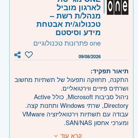
לארגון מוביל
קוד משרה:
15462
מנהל/ת רשת –
אזור:
מרכז
- תל אביב, פתח תקווה, רמת גן
טכנולוג/ית אבטחת
מידע וסיסטם
וגבעתיים, בקעת אונו וגבעת שמואל, חולון
ובת-ים, מודיעין, שוהם
one פתרונות טכנולוגיים
שרון
- חדרה וזכרון יעקב, נתניה ועמק חפר,
רעננה, כפר סבא והוד השרון, ראש העין,
09/08/2026
הרצליה ורמת השרון
תיאור תפקיד:
התקנה, תחזוקה ותפעול של תשתיות מחשוב
ושרתים פיזיים ווירטואליים.
ניהול סביבות Microsoft, כולל Active
Directory, שרתי Windows ותחנות קצה.
עבודה עם תשתיות וירטואליזציה VMware
ומערכי אחסון SAN/NAS.
תפעול ותחזוקה של מערכות גיבוי ארגוניות
קרא עוד
דרישות: