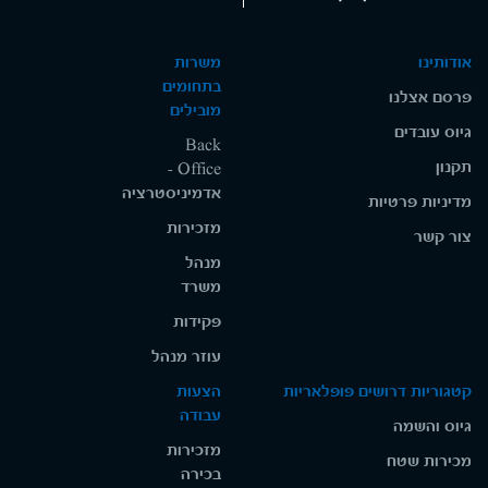
אודותינו
משרות
בתחומים
פרסם אצלנו
מובילים
גיוס עובדים
Back
תקנון
Office -
אדמיניסטרציה
מדיניות פרטיות
מזכירות
צור קשר
מנהל
משרד
פקידות
עוזר מנהל
קטגוריות דרושים פופלאריות
הצעות
עבודה
גיוס והשמה
מזכירות
מכירות שטח
בכירה