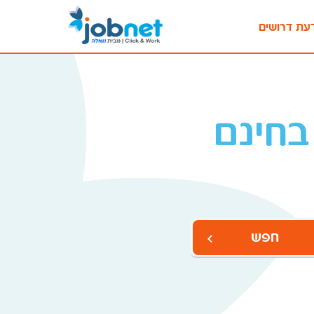
עת דרושים
בחינם
חפש