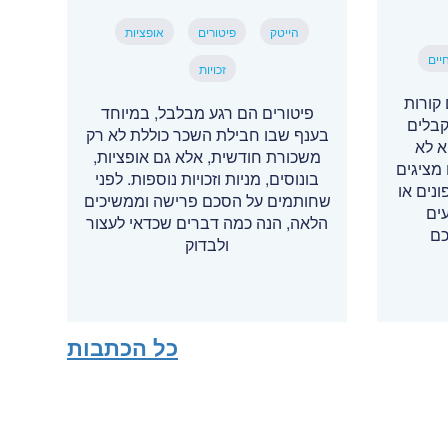
הייטק
פיטורים
אופציות
יים
זכויות
קורות
פיטורים הם רגע מבלבל, במיוחד
קבלים
בענף שבו חבילת השכר כוללת לא רק
א לא
משכורת חודשית, אלא גם אופציות,
מציגים
בונוסים, מניות וזכויות נוספות. לפני
נים או
שחותמים על הסכם פרישה וממשיכים
ים
הלאה, הנה כמה דברים שכדאי לעצור
כם
ולבדוק
כל הכתבות