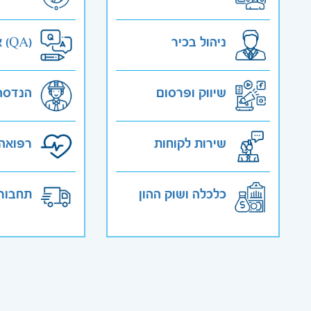
ניהול בכיר
אבטחת איכות (QA)
שיווק ופרסום
הנדסה
שירות לקוחות
רפואה 
כלכלה ושוק ההון
תחבורה