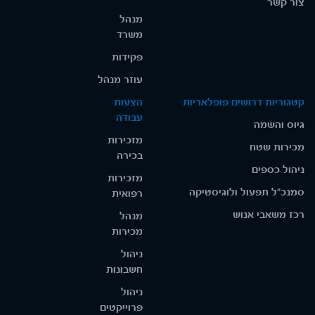
צור קשר
מנהל
משרד
פקידות
עוזר מנהל
קטגוריות דרושים פופלאריות
הצעות
עבודה
גיוס והשמה
מזכירות
מכירות שטח
בכירה
ניהול כספים
מזכירות
סמנכ"ל תפעול ולוגיסטיקה
רפואית
רכז משאבי אנוש
מנהל
מכירות
ניהול
חשבונות
ניהול
פרוייקטים