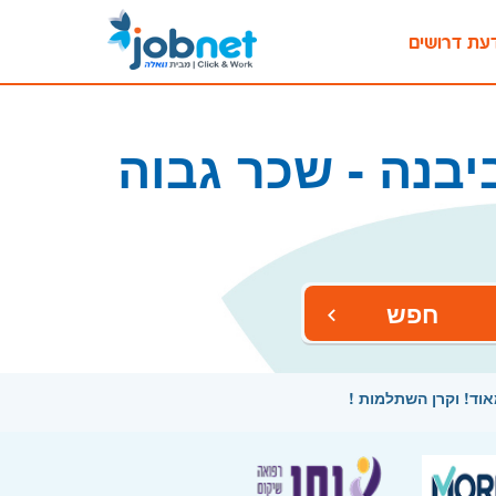
עת דרושים
בנה - שכר גבוה
חפש
וד! וקרן השתלמות !