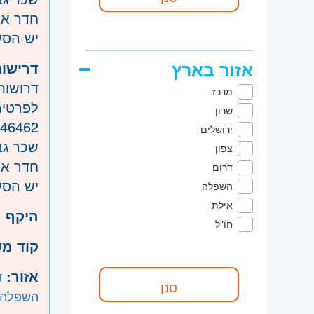
חדר או
יש הסע
אזור בארץ
דרישות
דרושות מנ
מרכז
לפרטי
שרון
46462
ירושלים
שכר גב
צפון
חדר או
דרום
יש הסע
השפלה
אילת
היקף 
חו"ל
קוד מ
אזור:
ד
השפלה