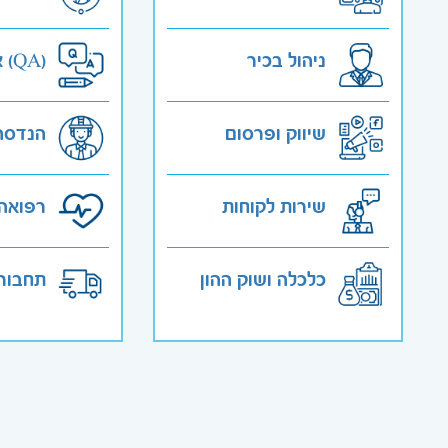
ניהול בכיר
אבטחת איכות (QA)
שיווק ופרסום
הנדסה
שירות לקוחות
רפואה 
כלכלה ושוק ההון
תחבורה