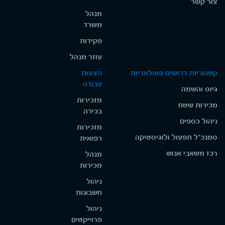
צור קשר
מנהל
משרד
פקידות
עוזר מנהל
קטגוריות דרושים פופלאריות
הצעות
עבודה
גיוס והשמה
מזכירות
מכירות שטח
בכירה
ניהול כספים
מזכירות
סמנכ"ל תפעול ולוגיסטיקה
רפואית
רכז משאבי אנוש
מנהל
מכירות
ניהול
חשבונות
ניהול
פרוייקטים