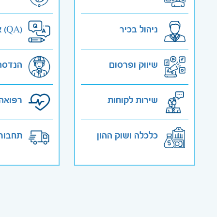
ניהול בכיר
אבטחת איכות (QA)
שיווק ופרסום
הנדסה
שירות לקוחות
רפואה 
כלכלה ושוק ההון
תחבורה