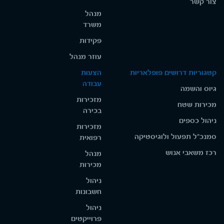
צור קשר
מנהל
משרד
פקידות
עוזר מנהל
קטגוריות דרושים פופלאריות
הצעות
עבודה
גיוס והשמה
מזכירות
מכירות שטח
בכירה
ניהול כספים
מזכירות
סמנכ"ל תפעול ולוגיסטיקה
רפואית
רכז משאבי אנוש
מנהל
מכירות
ניהול
חשבונות
ניהול
פרוייקטים