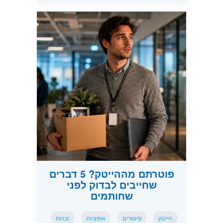
פוטרתם מההייטק? 5 דברים
שחייבים לבדוק לפני
שחותמים
הייטק
פיטורים
אופציות
זכויות