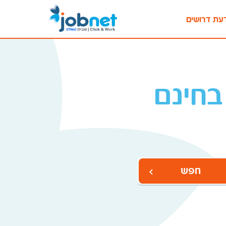
עת דרושים
בחינם
חפש