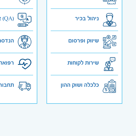
ניהול בכיר
אבטחת איכות (QA)
שיווק ופרסום
הנדסה
שירות לקוחות
רפואה 
כלכלה ושוק ההון
תחבורה