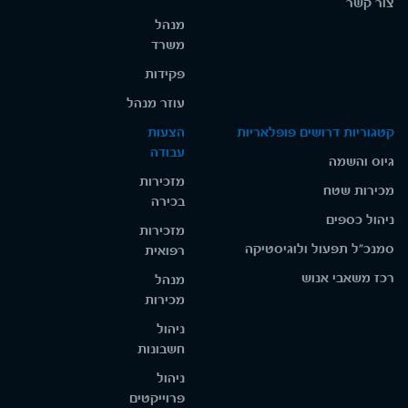
צור קשר
מנהל
משרד
פקידות
עוזר מנהל
קטגוריות דרושים פופלאריות
הצעות
עבודה
גיוס והשמה
מזכירות
מכירות שטח
בכירה
ניהול כספים
מזכירות
סמנכ"ל תפעול ולוגיסטיקה
רפואית
רכז משאבי אנוש
מנהל
מכירות
ניהול
חשבונות
ניהול
פרוייקטים