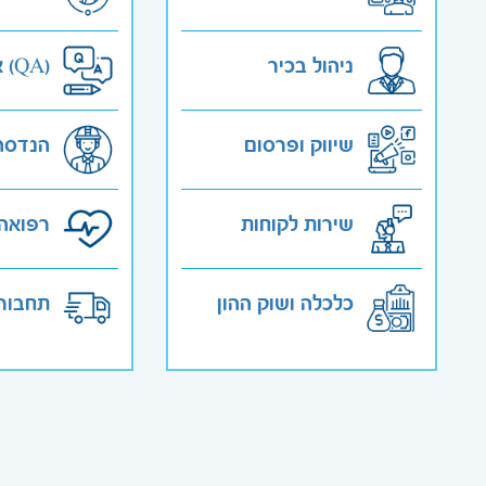
ניהול בכיר
אבטחת איכות (QA)
שיווק ופרסום
הנדסה
שירות לקוחות
רפואה 
כלכלה ושוק ההון
תחבורה