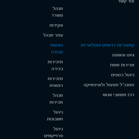
צור קשר
מנהל
משרד
פקידות
עוזר מנהל
קטגוריות דרושים פופלאריות
הצעות
עבודה
גיוס והשמה
מזכירות
מכירות שטח
בכירה
ניהול כספים
מזכירות
סמנכ"ל תפעול ולוגיסטיקה
רפואית
רכז משאבי אנוש
מנהל
מכירות
ניהול
חשבונות
ניהול
פרוייקטים