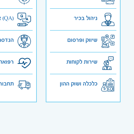
ניהול בכיר
אבטחת איכות (QA)
שיווק ופרסום
הנדסה
שירות לקוחות
רפואה 
כלכלה ושוק ההון
תחבורה