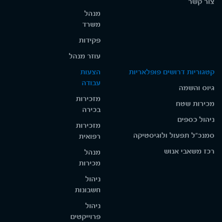
צור קשר
מנהל
משרד
פקידות
עוזר מנהל
קטגוריות דרושים פופלאריות
הצעות
עבודה
גיוס והשמה
מזכירות
מכירות שטח
בכירה
ניהול כספים
מזכירות
סמנכ"ל תפעול ולוגיסטיקה
רפואית
רכז משאבי אנוש
מנהל
מכירות
ניהול
חשבונות
ניהול
פרוייקטים