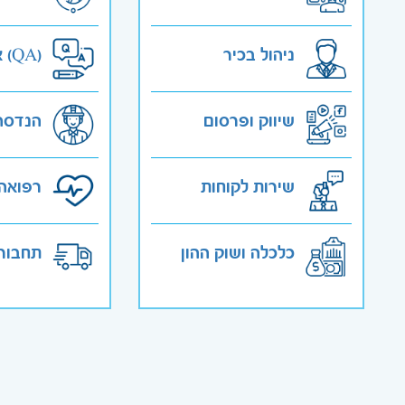
ניהול בכיר
אבטחת איכות (QA)
שיווק ופרסום
הנדסה
שירות לקוחות
רפואה 
כלכלה ושוק ההון
תחבורה