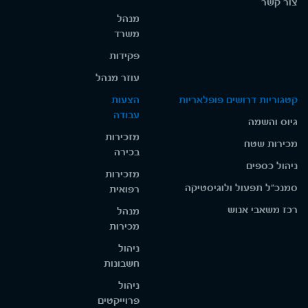
צור קשר
מנהל
משרד
פקידות
עוזר מנהל
קטגוריות דרושים פופלאריות
הצעות
עבודה
גיוס והשמה
מזכירות
מכירות שטח
בכירה
ניהול כספים
מזכירות
סמנכ"ל תפעול ולוגיסטיקה
רפואית
רכז משאבי אנוש
מנהל
מכירות
ניהול
חשבונות
ניהול
פרוייקטים