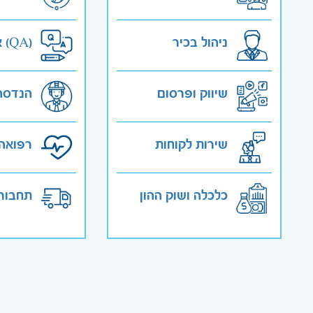
ניהול בכיר
אבטחת איכות (QA)
שיווק ופרסום
הנדסה
שירות לקוחות
רפואה 
כלכלה ושוק ההון
תחבורה