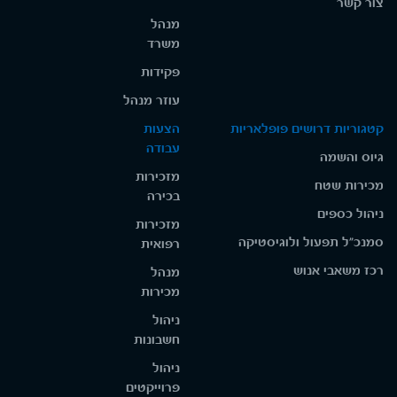
צור קשר
מנהל
משרד
פקידות
עוזר מנהל
קטגוריות דרושים פופלאריות
הצעות
עבודה
גיוס והשמה
מזכירות
מכירות שטח
בכירה
ניהול כספים
מזכירות
סמנכ"ל תפעול ולוגיסטיקה
רפואית
רכז משאבי אנוש
מנהל
מכירות
ניהול
חשבונות
ניהול
פרוייקטים