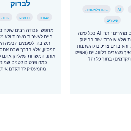
לבדוק
AI
בינה מלאכותית
עבודה
דרושים
קורות ח
פיטורים
מחפשי עבודה רבים שולחים 
פיטורים מהירים יותר, AI בכל פינה
חיים לעשרות משרות ולא מ
ת שלא עוצרת: שוק ההייטק
תשובה. לפעמים הבעיה הי
והעובדים צריכים להשתנות
הניסיון, אלא הדרך שבה אתם 
איך נשארים רלוונטיים (ואפילו
אותו, המשרות שאליהן אתם פו
קדמים) בתוך כל זה?
כמה פרטים קטנים שמונע
מהמעסיק להתקדם אית