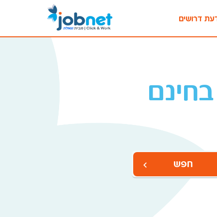
עת דרושים
בחינם
חפש