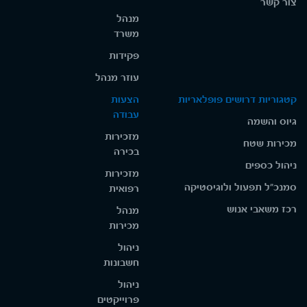
צור קשר
מנהל
משרד
פקידות
עוזר מנהל
קטגוריות דרושים פופלאריות
הצעות
עבודה
גיוס והשמה
מזכירות
מכירות שטח
בכירה
ניהול כספים
מזכירות
סמנכ"ל תפעול ולוגיסטיקה
רפואית
רכז משאבי אנוש
מנהל
מכירות
ניהול
חשבונות
ניהול
פרוייקטים