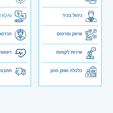
ניהול בכיר
אבטחת איכות (QA)
שיווק ופרסום
הנדסה
שירות לקוחות
רפואה 
כלכלה ושוק ההון
תחבורה