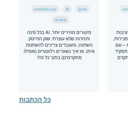
רות
הייטק
AI
בינה מלאכותית
פיטורים
ציבות
פיטורים מהירים יותר, AI בכל פינה
כירות,
ותחרות שלא עוצרת: שוק ההייטק
– וגם
השתנה, והעובדים צריכים להשתנות
תפקיד
איתו. אז איך נשארים רלוונטיים (ואפילו
תקדם
מתקדמים) בתוך כל זה?
כל הכתבות