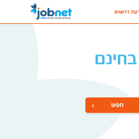
עת דרושים
בחינם
חפש