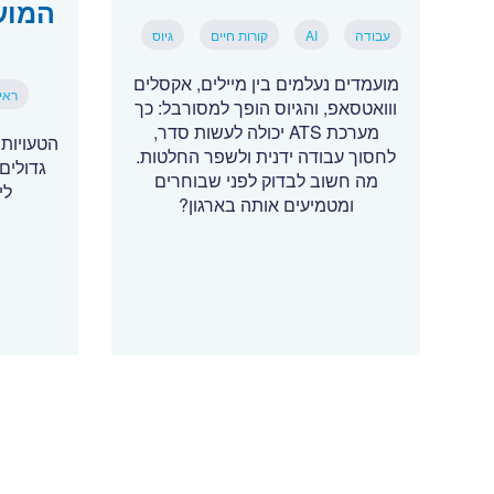
המוע
עבודה
AI
קורות חיים
גיוס
מועמדים נעלמים בין מיילים, אקסלים
ראיו
ווואטסאפ, והגיוס הופך למסורבל: כך
מערכת ATS יכולה לעשות סדר,
הטעויות
לחסוך עבודה ידנית ולשפר החלטות.
גדולים:
מה חשוב לבדוק לפני שבוחרים
לי
ומטמיעים אותה בארגון?