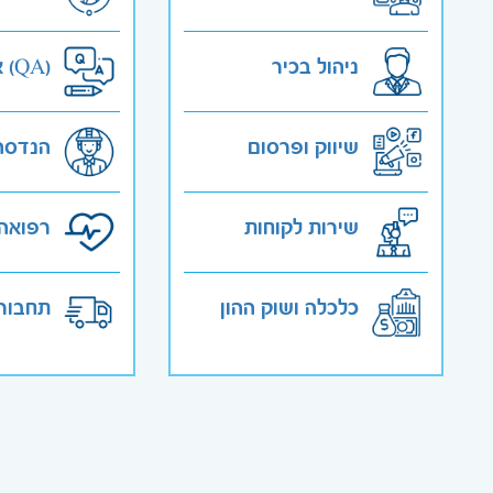
ניהול בכיר
אבטחת איכות (QA)
שיווק ופרסום
הנדסה
שירות לקוחות
רפואה 
כלכלה ושוק ההון
תחבורה