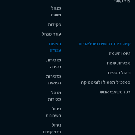
צור קשר
מנהל
משרד
פקידות
עוזר מנהל
קטגוריות דרושים פופלאריות
הצעות
עבודה
גיוס והשמה
מזכירות
מכירות שטח
בכירה
ניהול כספים
מזכירות
סמנכ"ל תפעול ולוגיסטיקה
רפואית
רכז משאבי אנוש
מנהל
מכירות
ניהול
חשבונות
ניהול
פרוייקטים