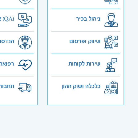
ניהול בכיר
אבטחת איכות (QA)
שיווק ופרסום
הנדסה
שירות לקוחות
רפואה 
כלכלה ושוק ההון
תחבורה