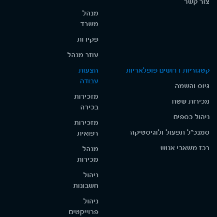
צור קשר
מנהל
משרד
פקידות
עוזר מנהל
קטגוריות דרושים פופלאריות
הצעות
עבודה
גיוס והשמה
מזכירות
מכירות שטח
בכירה
ניהול כספים
מזכירות
סמנכ"ל תפעול ולוגיסטיקה
רפואית
רכז משאבי אנוש
מנהל
מכירות
ניהול
חשבונות
ניהול
פרוייקטים