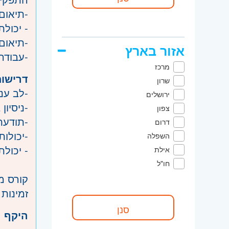
-תיאום
- יכולת
-תיאום 
אזור בארץ
-עבודה
מרכז
דרישות
שרון
-לב ענ
ירושלים
-ניסיו
צפון
-תודעת
דרום
-יכולות
השפלה
- יכול
אילת
חו"ל
קורס מ
זמינות 
היקף 