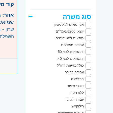
קוד מ
אזור:
מ
סוג משרה
שמואל, 
אקדמאים ללא ניסיון
- ה
שרון
יוצאי 8200/ממר"ם
השפלה
מתאים לסטודנטים
עבודה מועדפת
+ מתאים לבני 50
+ מתאים לבני 40
כולל נסיעות לחו"ל
עבודה בלילה
פרילאנס
דוברי שפות
ללא ניסיון
עבודה לנוער
רילוקיישן
חיילים משוחררים