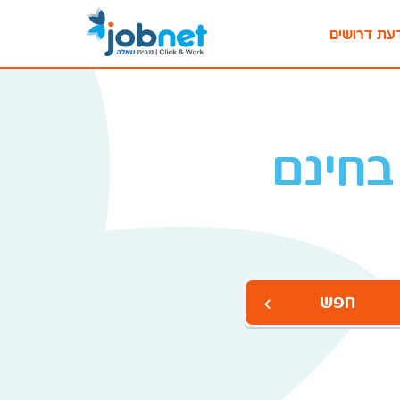
עת דרושים
בחינם
חפש