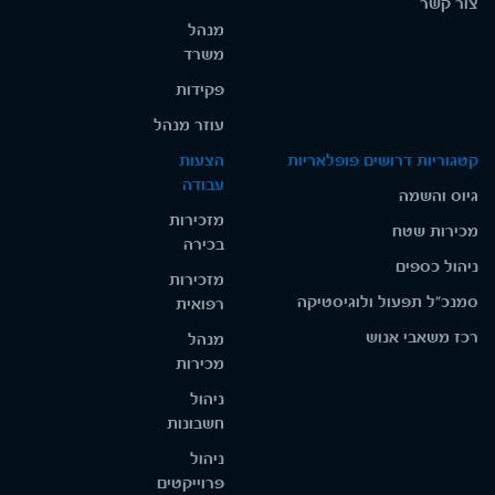
צור קשר
מנהל
משרד
פקידות
עוזר מנהל
קטגוריות דרושים פופלאריות
הצעות
עבודה
גיוס והשמה
מזכירות
מכירות שטח
בכירה
ניהול כספים
מזכירות
סמנכ"ל תפעול ולוגיסטיקה
רפואית
רכז משאבי אנוש
מנהל
מכירות
ניהול
חשבונות
ניהול
פרוייקטים