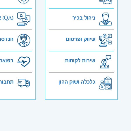
ניהול בכיר
אבטחת איכות (QA)
שיווק ופרסום
הנדסה
שירות לקוחות
רפואה 
כלכלה ושוק ההון
תחבורה