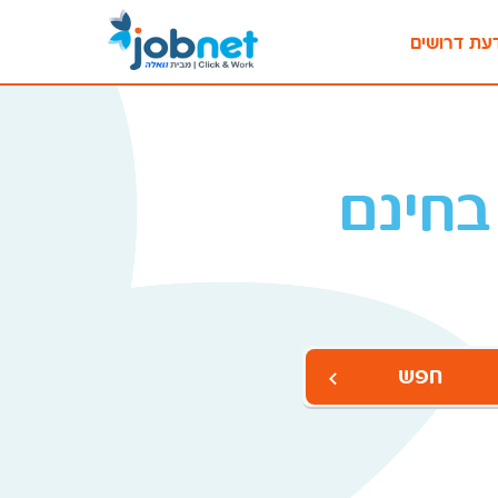
עת דרושים
בחינם
חפש