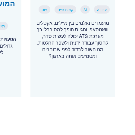
המוע
עבודה
AI
קורות חיים
גיוס
מועמדים נעלמים בין מיילים, אקסלים
ראיו
ווואטסאפ, והגיוס הופך למסורבל: כך
מערכת ATS יכולה לעשות סדר,
הטעויות
לחסוך עבודה ידנית ולשפר החלטות.
גדולים:
מה חשוב לבדוק לפני שבוחרים
לי
ומטמיעים אותה בארגון?