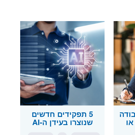
בודה
5 תפקידים חדשים
או
שנוצרו בעידן ה-AI