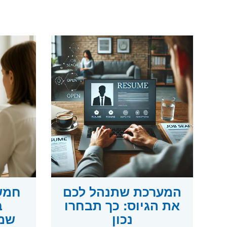
המערכת שתנהל לכם
חמש 
את הגיוס: כך תבחרו
ב
נכון
שמכ