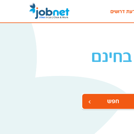
עת דרושים
בחינם
חפש