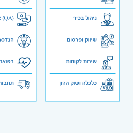
ניהול בכיר
אבטחת איכות (QA)
שיווק ופרסום
הנדסה
שירות לקוחות
רפואה 
כלכלה ושוק ההון
תחבורה