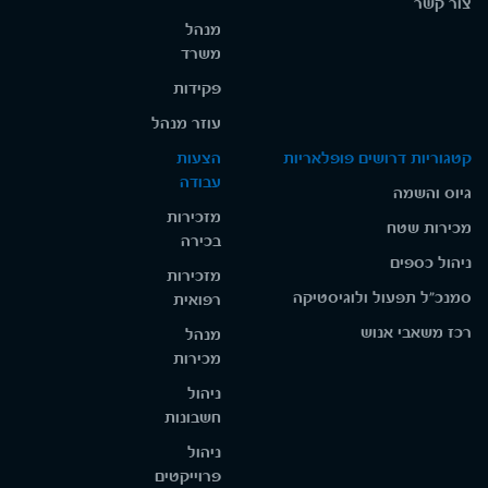
צור קשר
מנהל
משרד
פקידות
עוזר מנהל
קטגוריות דרושים פופלאריות
הצעות
עבודה
גיוס והשמה
מזכירות
מכירות שטח
בכירה
ניהול כספים
מזכירות
סמנכ"ל תפעול ולוגיסטיקה
רפואית
רכז משאבי אנוש
מנהל
מכירות
ניהול
חשבונות
ניהול
פרוייקטים