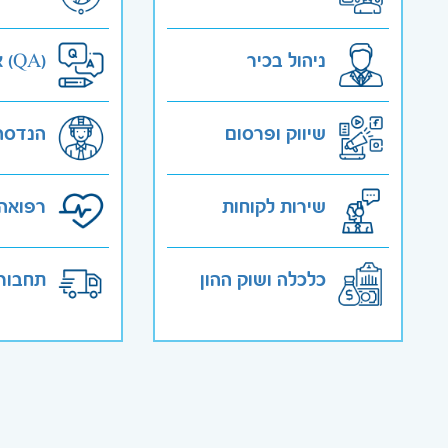
ניהול בכיר
אבטחת איכות (QA)
שיווק ופרסום
הנדסה
שירות לקוחות
רפואה 
כלכלה ושוק ההון
תחבורה