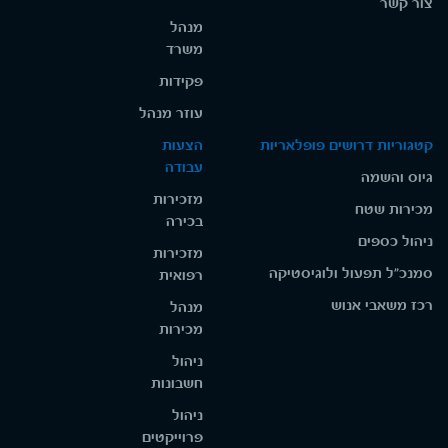
צור קשר
מנהל
משרד
פקידות
עוזר מנהל
קטגוריות דרושים פופלאריות
הצעות
עבודה
גיוס והשמה
מזכירות
מכירות שטח
בכירה
ניהול כספים
מזכירות
סמנכ"ל תפעול ולוגיסטיקה
רפואית
רכז משאבי אנוש
מנהל
מכירות
ניהול
חשבונות
ניהול
פרוייקטים