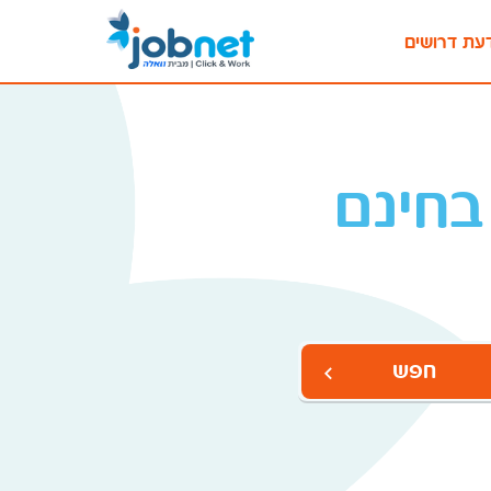
עת דרושים
בחינם
חפש