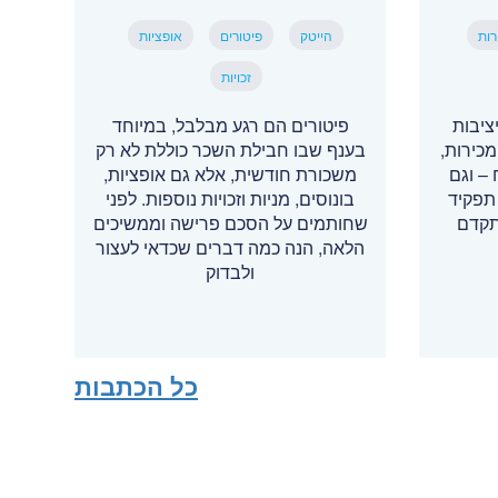
רות
הייטק
פיטורים
אופציות
זכויות
ציבות
פיטורים הם רגע מבלבל, במיוחד
כירות,
בענף שבו חבילת השכר כוללת לא רק
– וגם
משכורת חודשית, אלא גם אופציות,
תפקיד
בונוסים, מניות וזכויות נוספות. לפני
תקדם
שחותמים על הסכם פרישה וממשיכים
הלאה, הנה כמה דברים שכדאי לעצור
ולבדוק
כל הכתבות