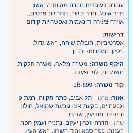
עבודה כעובד/ת חברה מהיום הראשון
.חדר אוכל, חדר כושר, תחרויות פרסים,
אוירה צעירה ודינאמית ואפשרויות קידום
דרישות:
אסרטיביות, הובלת שיחה, ראש גדול.
ניסיון במכירות- יתרון.
היקף משרה:
משרה מלאה
,
משרה חלקית
,
משמרות
,
לפי שעות
קוד משרה:
JB-899
אזור:
- תל אביב, פתח תקווה, רמת גן
מרכז
וגבעתיים, בקעת אונו וגבעת שמואל, חולון
ובת-ים, מודיעין, שוהם
- חדרה וזכרון יעקב, נתניה ועמק חפר,
שרון
רעננה, כפר סבא והוד השרון, ראש העין,