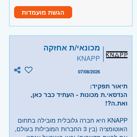
אילת
- אילת והערבה
• רישיון נהיגה
שבר. התפקיד הינו עצמאי ודורש יכולת
חו"ל
- חו"ל
• ניסיון בתיקון ותחזוקת אוטוקלבים – יתרון
הגשת מועמדות
פתרון בעיות, אחריות גבוהה ושירותיות.
• שירותיות, אדיבות ויחסי אנוש טובים
• יכולת למידה מהירה וניהול משימות באופן
היקף משרה:
משרה מלאה
עצמאי
קוד משרה:
JB-5034
מכונאי/ת אחזקה
KNAPP
אזור:
מרכז
- רמת גן וגבעתיים
ירושלים
- ירושלים, יהודה ושומרון, בית שמש
07/08/2026
השפלה
- ראשון לציון ונס- ציונה, רמלה לוד,
רחובות, יבנה
תיאור תפקיד:
הנדסאי.ת מכונות - העתיד כבר כאן,
ואת.ה?!
KNAPP היא חברה גלובלית מובילה בתחום
האוטומציה (בין 3 החברות המובילות בעולם,