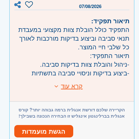
וגבעתיים, בקעת אונו וגבעת שמואל, חולון
07/08/2026
ובת-ים, מודיעין, שוהם
תיאור תפקיד:
צפון
- גליל, טבריה והכנרת, עפולה, נצרת
התפקיד כולל הובלת צוות מקצועי במעבדת
ובית שאן, עכו, נהריה והגליל המערבי, קריות
תנאי סביבה וביצוע בדיקות מורכבות לאורך
ועמק זבולון, חיפה והכרמל, גולן
כל שלבי חיי המוצר.
תיאור התפקיד:
-ניהול והובלת צוות בדיקות סביבה.
-ביצוע בדיקות וניסויי סביבה בתשתיות
מרעדים ותנורים בשלבי ייצור, פיתוח, הוכחת
קרא עוד
דרישות:
כושר וקבלה.
תנאי סף:
-הפעלת מערכות איסוף נתונים וניתוח
-הנדסאי/ת מכונות או אלקטרוניקה.
תוצאות.
הקריירה שלכם דורשת אנגלית ברמה גבוהה יותר? קורס
-ניסיון ניהולי- חובה.
-עבודה שוטפת מול מחלקות המפעל וקבלני
אנגלית בברלינגטון אינגליש זו הבחירה הנכונה בשבילך!
-ניסיון בעבודה במעבדת תנאי סביבה –
משנה.
חובה.
הגשת מועמדות
-אחריות על תחזוקה שוטפת של תשתיות
-יכולת קריאה והבנה של שרטוטים מכניים.