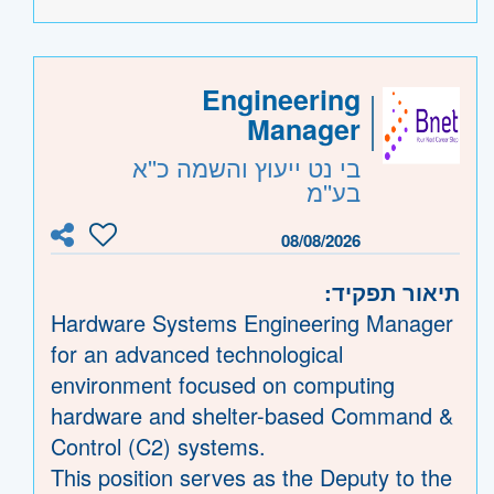
הייצור
ומנהלים ישירים.
תפעול ותכנון: שימוש בכלים לניהול ייצור כמו
פיקוח על עמידה ביעדים ובתקנים.
ERP, תכנון משאבים ולוגיסטיקה.
פתרון בעיות תפעוליות וטכניות מורכבות
היקף משרה:
משרה מלאה
Engineering
תקשורת ופתרון בעיות: חיבור בין צוותים,
בצוות קטן ומקצועי.
Manager
לקוחות וספקים.
קוד משרה:
623287
קשר עם לקוחות:
בי נט ייעוץ והשמה כ''א
עבודה מול ספקים ולקוחות, קידום פרויקטים
אזור:
מרכז
- תל אביב, פתח תקווה, רמת גן
בע''מ
וסגירת וכן תמיכה טכנית
וגבעתיים, בקעת אונו וגבעת שמואל, חולון
עמידה בתנאי רגולציה ותקנים תפעוליים
08/08/2026
ובת-ים, מודיעין, שוהם
שרון
- חדרה וזכרון יעקב, נתניה ועמק חפר,
תיאור תפקיד:
רעננה, כפר סבא והוד השרון, ראש העין,
Hardware Systems Engineering Manager
הרצליה ורמת השרון
for an advanced technological
environment focused on computing
hardware and shelter-based Command &
Control (C2) systems.
This position serves as the Deputy to the