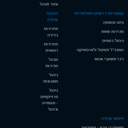
עוזר מנהל
קטגוריות דרושים פופלאריות
הצעות
עבודה
גיוס והשמה
מזכירות
מכירות שטח
בכירה
ניהול כספים
מזכירות
סמנכ"ל תפעול ולוגיסטיקה
רפואית
רכז משאבי אנוש
מנהל
מכירות
ניהול
חשבונות
ניהול
פרוייקטים
- תעשייה
וניהול
חיפוש עבודה
משוחררי צבא - מועדפת