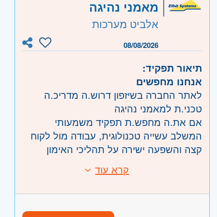
מאמני נהיגה
אזור:
מרכז
- רמת גן וגבעתיים
אלביט מערכות
ירושלים
- ירושלים, יהודה ושומרון, בית שמש
השפלה
- ראשון לציון ונס- ציונה, רמלה לוד,
08/08/2026
רחובות, יבנה
תיאור תפקיד:
אנחנו מחפשים
לאתר החברה בשיזפון דרוש.ה מדריכ.ה
טכני.ת למאמני נהיגה
אם את.ה מחפש.ת תפקיד משמעותי
המשלב עשייה טכנולוגית, עבודה מול לקוח
קצה והשפעה ישירה על תהליכי האימון
וההדרכה בצה"ל – זו ההזדמנות שלך
קרא עוד
דרישות:
להצטרף לעשייה ביטחונית מתקדמת
ומאתגרת.
בוגר.ת שירות צבאי בחיל השריון-יתרון
בתפקיד תיקח.י חלק בהפעלת מערכות
ניסיון בהדרכה, חניכה או עבודה מול
סימולציה מתקדמות, הובלת תהליכי הטמעה