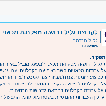
מוטוריקה עדינה
יידות - חובה
ברמה טובה
 לעבודה במשמרות
לקבוצת גליל דרוש.ה מפקח.ת מכאני 
משרה:
משמרות
גליל הנדסה
שרה:
207316
06/08/2026
רכז
- תל אביב
תפקיד:
ליל, טבריה והכנרת, עפולה, נצרת ובית שאן, עכו, נהרי
 גליל דרוש/ה מפקח/ת מכאני למפעל מוביל באזור הד
 גולן
על עבודות מכאניות קשר רציף עם הקבלנים ועם אנש
 לביצוע הזמנות צנרת/אביזרי צנרת/מכשור/ציוד הדרוש
על הקבלנים לביצוע ההקמה בהתאם לדרישות הפרויק
על עבודת הקבלנים בהתאם לדרישות הבטיחות.
ועדכון העבודות ההנדסיות בשטח מול גורמי התפעול הר