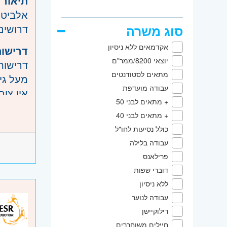
תיאור 
אלביט 
דרושים
סוג משרה
אקדמאים ללא ניסיון
דרישות
יוצאי 8200/ממר"ם
דרישות
מתאים לסטודנטים
מעל גיל 
עבודה מועדפת
אין צור
+ מתאים לבני 50
זמינות
+ מתאים לבני 40
אפשרות
כולל נסיעות לחו"ל
שכר חודשי והטב
עבודה בלילה
מערך ה
היקף 
פרילאנס
ניתן ל
דוברי שפות
קוד מ
ללא ניסיון
עבודה לנוער
אזור:
מ
רילוקיישן
שוהם
חיילים משוחררים