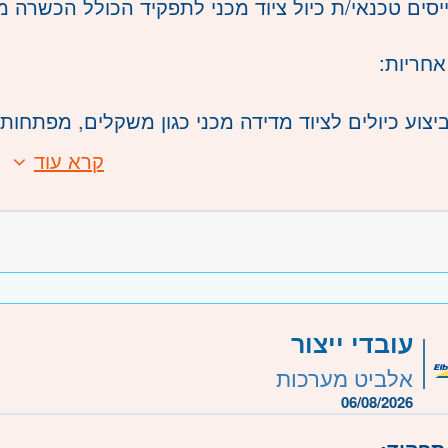
יסים טכנאי/ת כיול ציוד מכני לתפקיד הכולל הכשרה מל
אחריות:
יצוע כיולים לציוד מדידה מכני כגון משקלים, מפתחות מומנט (Torque) וציוד 
בודה במעבדה ובאתרי לקוחות בהתאם לצורך.
קרא עוד
יצוע בדיקות, תיעוד תוצאות ועבודה בהתאם לנהלים ול
:
בודה עם ציוד מדידה מתקדם תוך הקפדה על דיוק ואמי
סיסית בפיזיקה.
ב-Excel וביישומי מחשב.
לעבודה פיזית
משרה:
משרה מלאה
עובדי ייצור
שרה:
13003
אלביט מערכות
רכז
- תל אביב, פתח תקווה, רמת גן וגבעתיים, בקעת או
06/08/2026
- ראשון לציון ונס- ציונה