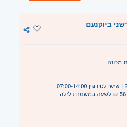
וות.
דשני ביוקנעם
ו וגבעת שמואל, חולון ובת-ים, מודיעין,
 מכונה.
עין
חיפה והכרמל