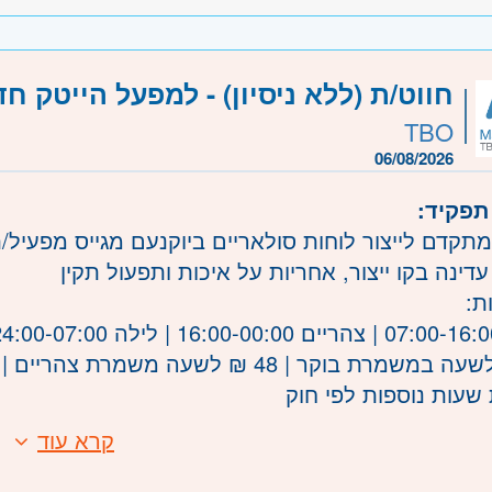
 בסיסית - חובה
למידה מהירה, יכולת עבודה על מחשב, יכולת עבודה בצ
אה: א'-ה' ימי שישי לסירוגין.
חווט/ת (ללא ניסיון) - למפעל הייטק ח
07:30- כולל שעות נוספות
משרה:
משרה מלאה
,
משמרות
TBO
שרה:
JB-3111
06/08/2026
רכז
תפקיד:
- תל אביב, פתח תקווה, רמת גן וגבעתיים, בקעת אונ
תקדם לייצור לוחות סולאריים ביוקנעם מגייס מפעיל/ת
דינה בקו ייצור, אחריות על איכות ותפעול תקין
תניה ועמק חפר, רעננה, כפר סבא והוד השרון, ראש ה
ת:
- ירושלים, יהודה ושומרון, בית שמש
ליל, עכו, נהריה והגליל המערבי, קריות ועמק זבולון, 
אשדוד, קרית גת, באר שבע, אשקלון, קרית מלאכי
שעות נוספות לפי חוק
- ראשון לציון ונס- ציונה, רמלה לוד, רחובות, יבנה
חג וימי הולדת
קרא עוד
:
תלמות אחרי שנה
כנית
החזר נסיעות בהתאם למרחק (315 ₪ עד 1200 ₪)