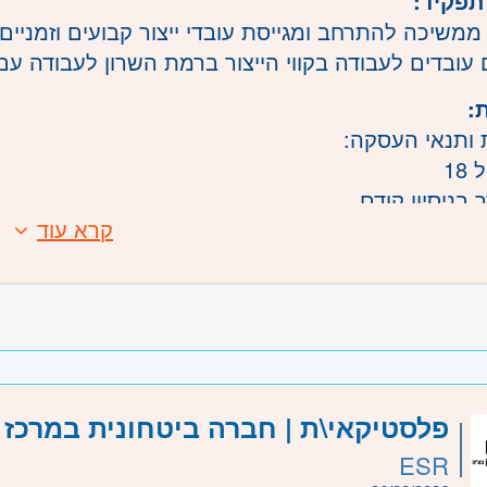
תפקיד:
ממשיכה להתרחב ומגייסת עובדי ייצור קבועים וזמניים.
 עובדים לעבודה בקווי הייצור ברמת השרון לעבודה ע
:
 ותנאי העסקה:
18
ך בניסיון קודם
קרא עוד
 למשרה מלאה ונכונות לעבודה במשמרות.
 לעבודה קבועה או זמנית (עבודה זמנית - התחייבות ל
ות, עבודה של 8 שעות ביום, שעות נוספות ותנאים נוספים.
סעות בפריסה ארצית
משרה:
משמרות
צרף קובץ קורות חיים לכניסה למאגר המועמדים שלנו.
שרה:
3180
פלסטיקאי\ת | חברה ביטחונית במרכז
רכז
- תל אביב, פתח תקווה, רמת גן וגבעתיים, בקעת אונ
ESR