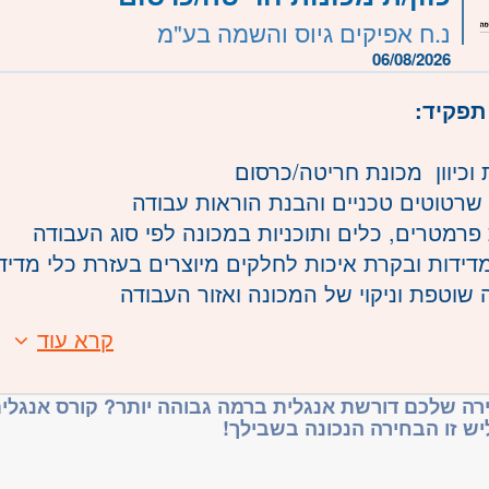
ת, בתפקיד מקצועי עם אפשרויות להתפתחות.
משרה:
משרה מלאה
נ.ח אפיקים גיוס והשמה בע"מ
06/08/2026
שרה:
20748
תפקיד:
רכז
- תל אביב, פתח תקווה, רמת גן וגבעתיים, בקעת אונ
וכיוון מכונת חריטה/כרסום
עננה, כפר סבא והוד השרון, ראש העין, הרצליה ורמת
שרטוטים טכניים והבנת הוראות עבודה
- ראשון לציון ונס- ציונה, רמלה לוד, רחובות, יבנה
פרמטרים, כלים ותוכניות במכונה לפי סוג העבודה
מדידות ובקרת איכות לחלקים מיוצרים בעזרת כלי מדידה
 שוטפת וניקוי של המכונה ואזור העבודה
קרא עוד
:
בהפעלת מכונות עיבוד שבבי - חובה.
רה שלכם דורשת אנגלית ברמה גבוהה יותר? קורס אנגלית
יש זו הבחירה הנכונה בשבילך!
קריאת שרטוט ברמה טובה - חובה.
כונה G קוד - יתרון.