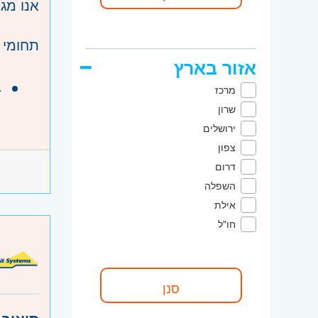
אנו מגי
תחומי 
אזור בארץ
ב
מרכז
ע
שרון
ב
ירושלים
דרישות
ע
צפון
הבנה ב
דרום
שליטה בסיסית 
השפלה
נכונות 
אילת
היקף 
חו"ל
קוד מ
אזור:
מ
השפלה