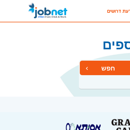
עת דרושים
ספים
חפש