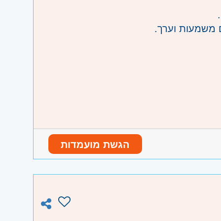
ם משמעות וערך.
מינימום של חודשיים).
הגשת מועמדות
ו וגבעת שמואל, חולון ובת-ים, מודיעין,