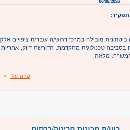
דרה וזכרון יעקב, נתניה ועמק חפר, רעננה, כפר סבא 
06/08/2026
- ראשון לציון ונס- ציונה, רמלה לוד, רחובות, יבנה
תפקיד:
ביטחונית מובילה במרכז דרוש/ה עובד/ת ציפויים אלקט
 בסביבה טכנולוגית מתקדמת, הדורשת דיוק, אחריות 
משרה: מלאה.
אחריות:
קרא עוד
:
תהליכי ציפוי והשמה של חומרים מבודדים ומוליכים על 
ת עם תהליכי ציפוי או ייצור בתחום הפלסטיקה והאלקט
 בהתאם לשרטוטים טכניים ולהוראות ייצור.
יהוי סוגי פולימרים והבנת רגישות חומרי הגלם לטמפרט
 בכלי מדידה מדויקים לצורך בקרת מידות ואיכות.
עבודה עם זכוכית מגדלת או מיקרוסקופ- יתרון.
בקרת איכות עצמית וזיהוי חריגות ופגמים במוצרים.
 בעבודה עם כלי מדידה כגון קליבר ומיקרומטר – יתרון.
 בהתאם לנהלי איכות ובטיחות.
טכנית ויכולת עבודה בסביבה יצרנית.
 קריאה והבנה של שרטוטים טכניים ומכניים.הזדמנות 
כוון/ת מכונות חריטה/כרסום