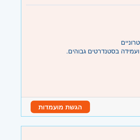
והוד השרון, ראש העין, הרצליה ורמת השרון
רוניים
ועמידה בסטנדרטים גבוהים.
גבי רכיבים אלקטרוניים.
רוניקה – חובה.
ורה, לחות וזיהום – יתרון משמעותי
הגשת מועמדות
להשתלב בחברה ביטחונית מובילה, יציבה