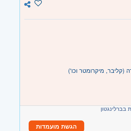
ו וגבעת שמואל, חולון ובת-ים, מודיעין,
 השרון
 (קליבר, מיקרומטר וכו')
 בברלינגטון
הגשת מועמדות