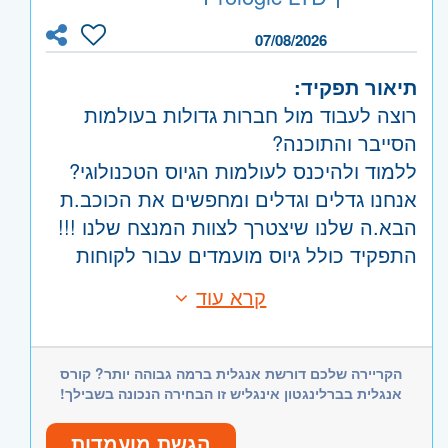
ובהרחבת פעילות עסקית.
קוד משרה:
JB-00067
07/08/2026
ניסיון בניהול משא ומתן וסגירת עסקאות.
אזור:
מרכז
- תל אביב, פתח תקווה, רמת גן
יכולת עבודה עצמאית לצד עבודת צוות.
תיאור תפקיד:
וגבעתיים, בקעת אונו וגבעת שמואל, חולון
יחסי אנוש מעולים, יוזמה, אחריות ויכולת
רוצה לעבוד מול חברות גדולות בעולמות
ובת-ים, מודיעין, שוהם
הנעת תהליכים.
הסייבר והתוכנה?
שרון
- חדרה וזכרון יעקב, נתניה ועמק חפר,
רישיון נהיגה – חובה.
ללמוד ולהיכנס לעולמות הגיוס הטכנולוגי?
רעננה, כפר סבא והוד השרון, ראש העין,
אנחנו גדלים וגדלים ומחפשים את הכוכב.ת
מחפש/ת תפקיד עם השפעה אמיתית, אתגר
הרצליה ורמת השרון
הבא.ה שלנו שיצטרך לצוות המנצח שלנו !!!
מקצועי ואפשרות לצמיחה בארגון מוביל?
התפקיד כולל גיוס מועמדים עבור לקוחות
נשמח להכיר אותך.
החברה, עמידה ביעדים, פרסום משרות,
שלחו קורות חיים והצטרפו להצלחה של
קרא עוד
דרישות:
ראיונות טלפוניים ופרונטאליים, קשר עם
יונילינק.
ניסיון בגיוס – חובה!
מנהלים מגייסים ומנהלי גיוס.
אנגלית ברמה בסיסית (קריאת קורות חיים
הקריירה שלכם דורשת אנגלית ברמה גבוהה יותר? קורס
באנגלית)
אנגלית בברלינגטון אינגליש זו הבחירה הנכונה בשבילך!
ניסיון בגיוס טכנולוגי – יתרון משמעותי!
ניסיון בעבודה עם תוכנות מחשב מגוונות
הגשת מועמדות