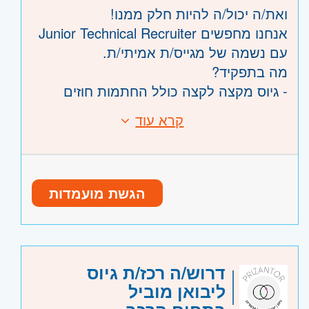
ואת/ה יכול/ה להיות חלק ממנו!
אנחנו מחפשים Junior Technical Recruiter
עם נשמה של מגייס/ת אמיתי/ת.
מה בתפקיד?
- גיוס מקצה לקצה כולל החתמות חוזים
- סורסינג, פרסום משרות, ראיונות טלפוניים
קרא עוד
דרישות:
ופרונטליים, שיחות ממליצים
- ניסיון של שנה ומעלה בגיוסי מסות
- עבודה צמודה עם מנהלים מגייסים וליווי
- יכולת עבודה תחת לחץ וריבוי משימות
מועמדים עד החתימה
- הבנה בעולם הטכנולוגי – יתרון משמעותי
והכי חשוב? הרבה אנרגיות!
הגשת מועמדות
מיקום: פתח תקווה
היקף משרה:
משרה מלאה
שעות: א’-ה’ 09:00-18:00
קוד משרה:
531999
אזור:
מרכז
- תל אביב, פתח תקווה, רמת גן
דרוש/ה רכז/ת גיוס
וגבעתיים, בקעת אונו וגבעת שמואל, חולון
ליבואן מוביל
ובת-ים, מודיעין, שוהם