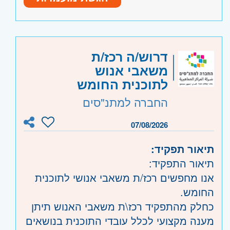
תקשורת בינאישית
יכולת עבודה תחת תנאי לחץ
היקף משרה:
משרה מלאה
דרוש/ה רכז/ת
קוד משרה:
965317
משאבי אנוש
אזור:
מרכז
- תל אביב, חולון ובת-ים
לתוכנית החומש
דרום
- אשדוד, קרית גת, קרית מלאכי
החברה למתנ"סים
השפלה
- ראשון לציון ונס- ציונה, רמלה לוד,
רחובות, יבנה
07/08/2026
תיאור תפקיד:
תיאור התפקיד:
אנו מחפשים רכז/ת משאבי אנושי לתוכנית
החומש.
כחלק מהתפקיד רכז\ת משאבי האנוש תיתן
מענה מקצועי לכלל עובדי התוכנית בנושאים