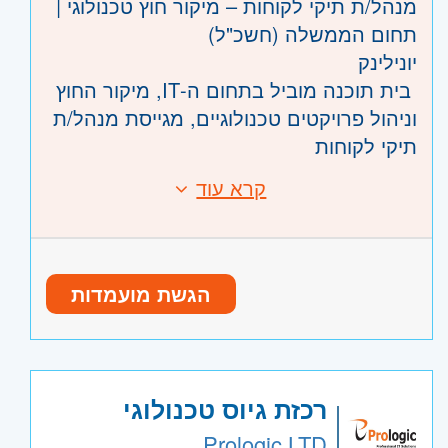
מנהל/ת תיקי לקוחות – מיקור חוץ טכנולוגי |
היקף משרה: 100% משרה מלאה
תחום הממשלה (חשכ"ל)
מיקום: משרדי החברה בלוד
יונילינק
בית תוכנה מוביל בתחום ה-IT, מיקור החוץ
המשרה פונה לגברים ונשים כאחד.
וניהול פרויקטים טכנולוגיים, מגייסת מנהל/ת
תיקי לקוחות
להובלת הפעילות מול גופי ממשלה במסגרת
קרא עוד
דרישות:
מכרזי חשכ"ל.
דרישות התפקיד
ניסיון של לפחות שנתיים בניהול תיקי לקוחות
הגשת מועמדות
או בפיתוח עסקי בתחום מיקור החוץ
הטכנולוגי – חובה.
ניסיון בעבודה מול גופי ממשלה או במסגרת
מכרזי חשכ"ל – יתרון משמעותי.
רכזת גיוס טכנולוגי
ניסיון בגיוס טכנולוגי – יתרון.
היקף משרה:
משרה מלאה
Prologic LTD
יכולת מוכחת בפתיחת לקוחות חדשים