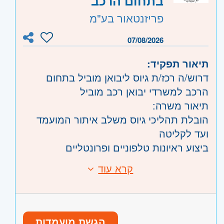
בתחום הרכב
שרון
- חדרה וזכרון יעקב, נתניה ועמק חפר,
פריזנטאור בע"מ
רעננה, כפר סבא והוד השרון, ראש העין,
הרצליה ורמת השרון
07/08/2026
השפלה
- ראשון לציון ונס- ציונה
תיאור תפקיד:
דרוש/ה רכז/ת גיוס ליבואן מוביל בתחום
הרכב למשרדי יבואן רכב מוביל
תיאור משרה:
הובלת תהליכי גיוס משלב איתור המועמד
ועד לקליטה
ביצוע ראיונות טלפוניים ופרונטליים
פרסום משרות ברשתות החברתיות
קרא עוד
דרישות:
היקף משרה: מלאה
ניסיון קודם בגיוס - שנה לפחות
ימים א - ה, 8:00-17:00
תואר ראשון -חובה
תנאים מצוינים למתאימים/ות
יחסי אנוש טובים
הגשת מועמדות