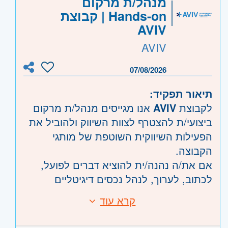
מנהל/ת מרקום
HTML, SSJS
Hands-on | קבוצת
קוד משרה:
35947
AVIV
אזור:
מרכז
- תל אביב, פתח תקווה, רמת גן
AVIV
וגבעתיים, בקעת אונו וגבעת שמואל, חולון
ובת-ים, מודיעין, שוהם
07/08/2026
דרום
- אשדוד, קרית גת, אשקלון, קרית
תיאור תפקיד:
מלאכי
לקבוצת
AVIV
אנו מגייסים מנהל/ת מרקום
השפלה
- ראשון לציון ונס- ציונה, רמלה לוד,
ביצועי/ת להצטרף לצוות השיווק ולהוביל את
רחובות, יבנה
הפעילות השיווקית השוטפת של מותגי
הקבוצה.
אם את/ה נהנה/ית להוציא דברים לפועל,
לכתוב, לערוך, לנהל נכסים דיגיטליים
ולעבוד על מגוון רחב של פרויקטים – זו
קרא עוד
דרישות:
ההזדמנות שלך.
תחומי אחריות