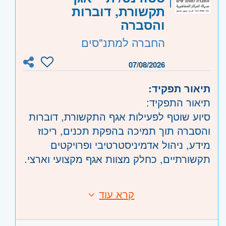
קוד משרה:
JB-00460
תקשורת, דוברות
שליטה טובה ב-Excel ובמערכות מדידה כגון
אזור:
מרכז
- תל אביב, פתח תקווה, רמת גן
והסברה
Google Analytics - יתרון
וגבעתיים, בקעת אונו וגבעת שמואל, חולון
החברה למתנ"סים
משרה מלאה- יום עב' מהבית
ובת-ים, מודיעין, שוהם
שרון
- חדרה וזכרון יעקב, נתניה ועמק חפר,
07/08/2026
רעננה, כפר סבא והוד השרון, ראש העין,
תיאור תפקיד:
הרצליה ורמת השרון
תיאור התפקיד:
השפלה
- ראשון לציון ונס- ציונה, רמלה לוד,
סיוע שוטף לפעילות אגף התקשורת, דוברות
רחובות, יבנה
והסברה תוך תמיכה בהפקת תכנים, ריכוז
מידע, ניהול אדמיניסטרטיבי ופרויקטים
תקשורתיים, כחלק מצוות אגף מקצועי וארצי.
תחומי אחריות עיקריים:
קרא עוד
דרישות:
• סיוע בהפקת חומרים תקשורתיים:
דרישות התפקיד:
טקסטים, מצגות, תכני דיגיטל והסברה
• סטודנט/ית לתואר ראשון או שני בתחומי: