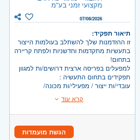
השפלה
- ראשון לציון ונס- ציונה
מקצועי זמני בע''מ
07/08/2026
תיאור תפקיד:
זו ההזדמנות שלך להשתלב בעולמות הייצור
בתעשיות מתקדמות וחדשניות ולפתח קריירה
בתחום!
למפעלים בפריסה ארצית דרושים/ות למגוון
תפקידים בתחום התעשיה :
עובדי/ות ייצור / מפעילי/ות מכונה/
מלגזנים/ות/ מחסנאים/ות ועוד.
קרא עוד
דרישות:
אפשרות למשרות מלאות / משמרות.
תחילת עבודה מיידית
היקף משרה:
משרה מלאה
הגשת מועמדות
קוד משרה:
232903