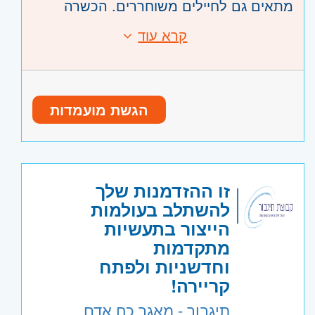
מתאים גם לחיילים משוחררים. הכשרה
תינתן על חשבון החברה.
קרא עוד
דרישות:
עבודה בשעות: 8:00-17:00
- מגורים בפתח תקווה והסביבה – חובה.
- בעל/ת רקע טכני – יתרון.
- ידע במחשבים – יתרון.
הגשת מועמדות
- אחראי/ת, בעל/ת רמת שירות גבוהה,
דייקן/ית ובעל/ת מוטיבציה גבוהה.
היקף משרה:
משרה מלאה
זו ההזדמנות שלך
קוד משרה:
533354
להשתלב בעולמות
אזור:
מרכז
- תל אביב, פתח תקווה, רמת גן
הייצור בתעשיות
וגבעתיים, בקעת אונו וגבעת שמואל, חולון
מתקדמות
ובת-ים
וחדשניות ולפתח
קריירה!
שרון
- רעננה, כפר סבא והוד השרון, ראש
העין, הרצליה ורמת השרון
תיגבור - מאגר כח אדם