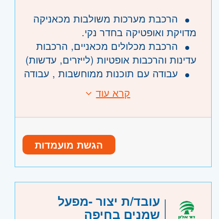
הרכבת מערכות משולבות מכאניקה
מדויקת ואופטיקה בחדר נקי.
הרכבת מכלולים מכאניים, הרכבות
עדינות והרכבות אופטיות (לייזרים, עדשות)
עבודה עם תוכנות ממוחשבות , עבודה
בצוות.
קרא עוד
דרישות:
ניסיון בהרכבת מכלולים לפי שרטוטים
הגשת מועמדות
- חובה.
הנדסאי מכונות/אלקטרוניקה/חשמל -
יתרון רב
נכונות לש"נ וימי שישי בעת הצורך.
עובד/ת יצור -מפעל
תקשורת בין-אישית טובה, נמרצות
שמנים בחיפה