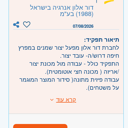
ואחראיות , יכולת עבודה בתנאי לחץ
דור אלון אנרגיה בישראל
ושירותיות.
(1988) בע"מ
יכולת למידה מהירה, פיתוח וקידום
07/08/2026
רעיונות וטכנולוגיות חדשות.
תיאור תפקיד:
היקף משרה:
משרה מלאה
,
לפי שעות
לחברת דור אלון מפעל יצור שמנים במפרץ
חיפה דרוש/ה- עובד יצור.
קוד משרה:
ד-ש
התפקיד כולל - עבודה מול מכונת יצור
אזור:
דרום
- אשדוד, אשקלון
/אריזה ( מכונה חצי אוטומטית).
השפלה
- רמלה לוד, רחובות, יבנה
עבודה פיזית מתונה( סידור המוצר המוגמר
על משטחים).
סה"כ 5 מכונות בקו.
קרא עוד
דרישות:
עבודה מיידית!
ניסיון במפעל יצור -חובה
הגעה עצמית למקום -רכב חובה ( לא נגיש
בתחבורה)