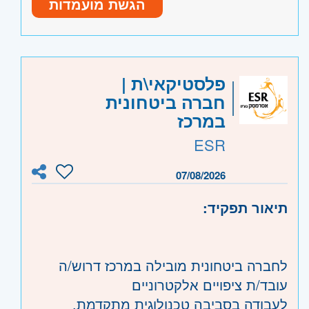
הגשת מועמדות
שעות העבודה: 7:30-16:30 + ש"נ
ימי ו’ 7:30-13:00 (ש"נ)
שכר שעה + תמריצים+ נסיעות + חדר אוכל
היקף משרה:
משרה מלאה
,
לפי שעות
פלסטיקאי\ת |
חברה ביטחונית
קוד משרה:
JB-00001
במרכז
אזור:
צפון
- עכו, נהריה והגליל המערבי,
ESR
קריות ועמק זבולון, חיפה והכרמל
07/08/2026
תיאור תפקיד:
לחברה ביטחונית מובילה במרכז דרוש/ה
עובד/ת ציפויים אלקטרוניים
לעבודה בסביבה טכנולוגית מתקדמת,