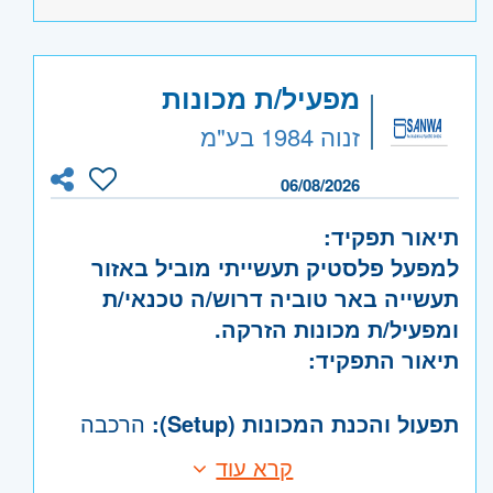
אזור:
מרכז
- תל אביב, פתח תקווה, רמת גן
וגבעתיים, בקעת אונו וגבעת שמואל, חולון
ובת-ים
מפעיל/ת מכונות
שרון
- רעננה, כפר סבא והוד השרון
זנוה 1984 בע"מ
ירושלים
- ירושלים
צפון
- גליל, טבריה והכנרת, עפולה, נצרת
06/08/2026
ובית שאן, עכו, נהריה והגליל המערבי, קריות
תיאור תפקיד:
ועמק זבולון, חיפה והכרמל, גולן
למפעל פלסטיק תעשייתי מוביל באזור
דרום
- אשדוד, קרית גת, באר שבע, דימונה,
תעשייה באר טוביה דרוש/ה טכנאי/ת
אשקלון, קרית מלאכי
ומפעיל/ת מכונות הזרקה.
השפלה
- ראשון לציון ונס- ציונה, רחובות,
תיאור התפקיד:
יבנה
תפעול והכנת המכונות (Setup):
הרכבה
ופירוק של תבניות הזרקה, הזנת פרמטרים
קרא עוד
לייצור, והכנת חומרי הגלם והאריזה לקראת