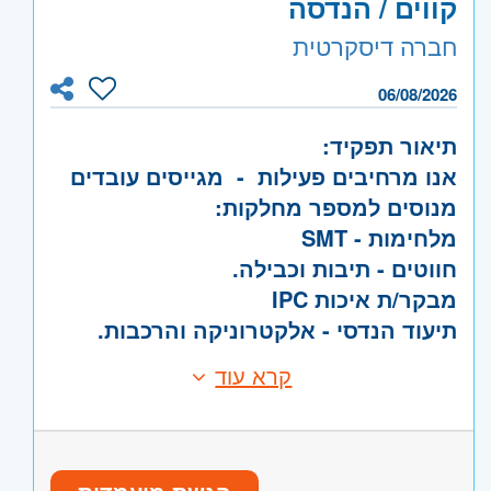
קווים / הנדסה
אזור:
מרכז
- תל אביב
חברה דיסקרטית
צפון
- גליל, טבריה והכנרת, עפולה, נצרת
ובית שאן, עכו, נהריה והגליל המערבי, קריות
06/08/2026
ועמק זבולון, חיפה והכרמל, גולן
תיאור תפקיד:
אנו מרחיבים פעילות - מגייסים עובדים
מנוסים למספר מחלקות:
מלחימות - SMT
חווטים - תיבות וכבילה.
מבקר/ת איכות IPC
תיעוד הנדסי - אלקטרוניקה והרכבות.
דיבאגר - דרג ד'
קרא עוד
דרישות:
מפעיל/ת מכונות SMT
מפעילי AOI
ניסיון רלוונטי לכל אחד מהתפקידים
מפעיל/ת מכונת CNC
מחברה יצרנית אלקטרוניקה.
מרכיבים מכניים