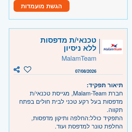
הגשת מועמדות
נכונות עבודה תחת לחץ ועמידה ביעדי ייצור -
חובה. דיוק ותשומת לב לפרטים. יכולת
עבודה עצמאית. יכולת עבודה בצוות עם
מחלקות ייצור, אחזקה ואיכות.
היקף משרה:
משרה מלאה
טכנאי/ת מדפסות
ללא ניסיון
קוד משרה:
JB-00082
MalamTeam
אזור:
צפון
- עפולה, נצרת ובית שאן, קריות
ועמק זבולון, חיפה והכרמל
07/08/2026
תיאור תפקיד:
חברת Malam-Team, מגייסת טכנאי/ת
מדפסות בעל רקע טכני לבית חולים בפתח
תקווה.
התפקיד כולל:החלפה ותיקון מדפסות,
החלפת טונר למדפסת ועוד.