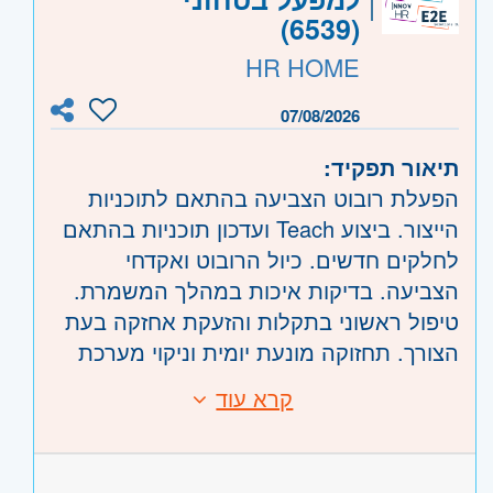
תשלום נוספות ע"פ חוק
(6539)
קוד משרה:
239520
משמרת לילה: 7 שעות ראשונות: 57 ₪+
HR HOME
תשלום נוספות ע"פ חוק
אזור:
מרכז
- תל אביב
דרום
- אשדוד, קרית גת, באר שבע, דימונה,
07/08/2026
הסעות מבאר שבע, דימונה, ערד, קריית גת,
אשקלון, קרית מלאכי, ערד וים המלח
אופקים ונתיבות
תיאור תפקיד:
ארוחות מסובסדות
הפעלת רובוט הצביעה בהתאם לתוכניות
הייצור. ביצוע Teach ועדכון תוכניות בהתאם
לחלקים חדשים. כיול הרובוט ואקדחי
הצביעה. בדיקות איכות במהלך המשמרת.
טיפול ראשוני בתקלות והזעקת אחזקה בעת
הצורך. תחזוקה מונעת יומית וניקוי מערכת
הצביעה. תיעוד תקלות, חריגות ונתוני ייצור.
קרא עוד
דרישות:
ניסיון בהפעלת רובוטים תעשייתיים - יתרון
משמעותי. ניסיון ברובוטי צביעה ובמפעל
תעשייתי בתחום הצביעה או גימור - יתרון.