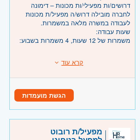
עם אפשרויות להתפתחות.
דרושים/ות מפעילי/ות מכונות – דימונה
העין, הרצליה ורמת השרון
לחברה מובילה דרוש/ה מפעיל/ת מכונות
השפלה
- ראשון לציון ונס- ציונה, רמלה לוד,
לעבודה במשרה מלאה במשמרות.
רחובות, יבנה
שעות עבודה:
משמרות של 12 שעות, 4 משמרות בשבוע:
שבוע בוקר: 07:00–19:00
קרא עוד
שבוע לילה: 19:00–07:00
דרישות:
עבודה בשישי/שבת לפי הצורך
תנאים מעולים:
הגשת מועמדות
ניסיון קודם במפעל– יתרון
שכר בסיס:40 ש"ח לשעה
אוריינטציה טכנולוגית
+ תעריפי לילה גבוהים ושעות נוספות
ידע בסיסי במחשב ובאנגלית
תעריפי משמרות:
מפעיל/ת רובוט
משמרת בוקר: 8.4 שעות ראשונות: 40₪+
היקף משרה:
משרה מלאה
למפעל בטחוני