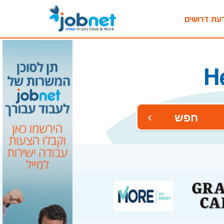
עת דרושים
חפש