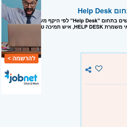
בעמוד זה ניתן למצוא מגוון משרות ואף לבצע סינון של משרות דרושים בתחום "Help Desk" לפי היקף משרה, אזור