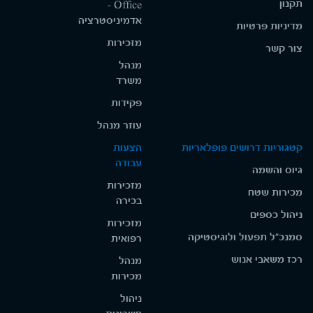
הממשלתית (לפ"מ) או משרדי פרסום –
תקנון
Office -
יתרון.
אדמיניסטרציה
מדיניות פרטיות
ניסיון בהובלת פרויקטים ותהליכים
מזכירות
צור קשר
חוצי ארגון ובעבודה מול ממשקים רבים.
מנהל
היכרות עם תהליכי Digital
משרד
Transformation, Growth Strategy ו-
פקידות
Demand Generation.
עוזר מנהל
ניסיון בהטמעת תהליכי עבודה
קטגוריות דרושים פופלאריות
הצעות
רוחביים, תכנון תהליכי משתמש ושיפור
עבודה
גיוס והשמה
חוויית משתמש (UX).
מזכירות
שליטה ב-Taboola וב-Outbrain –
מכירות שטח
בכירה
יתרון.
ניהול כספים
מזכירות
שליטה בתוכנות Adobe.
סמנכ"ל תפעול ולוגיסטיקה
רפואית
ידע ב-HTML, CSS ו-JavaScript –
רכז משאבי אנוש
מנהל
יתרון.
מכירות
אנגלית ברמה גבוהה.
ניהול