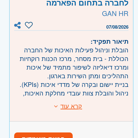
לחברה בתחום הפארמה
נהלים והטמעת תהליכי שיפור והתייעלות
אזור:
שרון
- חדרה וזכרון יעקב, נתניה ועמק
GAN HR
באופן שוטף.
חפר, רעננה, כפר סבא והוד השרון, ראש
הגדרת תכנית עבודה, אישור שיטות ונהלים,
העין, הרצליה ורמת השרון
07/08/2026
ריבוי משימות ועמידה בלוחות זמנים, עבודת
צפון
- גליל, טבריה והכנרת, עפולה, נצרת
ממשקים רבה.
ובית שאן, עכו, נהריה והגליל המערבי, קריות
תיאור תפקיד:
משרה מלאה, פונה לשני המינים.
ועמק זבולון, חיפה והכרמל, גולן
הובלת וניהול פעילות האיכות של החברה
הכוללת - בית מסחר, מרכז הכנות רוקחיות
ומרכז דיאליזה לשיפור מתמיד של איכות
התהליכים ומתן השירות בארגון.
בניית יישום ובקרה של מדדי איכות (KPIs).
ניהול והובלת צוות עובדי מחלקת האיכות,
לרבות הנעת עובדים, פיתוח מקצועי ושמירה
קרא עוד
דרישות:
על רמת ביצוע גבוהה בהתאם ליעדי הארגון.
השכלה אקדמאית -חובה, עדיפות לתואר
התאמת מערכת ונהלי החברה לדרישות ה-
בכימיה/ הנדסת כימיה/ ביוטכנולוגיה/
GxP, ISO9001 ונהלי משרד הבריאות.
רוקחות.
ניהול כולל של מערך האיכות ((QMS בארגון,