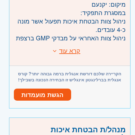
מיקום: יקנעם
במסגרת התפקיד:
ניהול צוות הבטחת איכות תפעול אשר מונה
כ-4 עובדים.
ניהול צוות האחראי על מבדקי GMP ברצפת
הייצור, בדיקה ואישור בקרות שינוי, וולידציות
קרא עוד
דרישות:
לציוד ומערכות ממוחשבות, דוחות סקירה
השכלה בתחום מדעי החיים/ ביוטכנולוגיה /
שנתיים ועוד.
איכות או תארים מקבילים רלוונטיים - חובה.
אחריות על עמידה בדרישות הרגולטוריות
הקריירה שלכם דורשת אנגלית ברמה גבוהה יותר? קורס
ניסיון בהבטחת איכות (עדיפות למחלקת
ובדרישות לפי מדיניות האיכות במערך
אנגלית בברלינגטון אינגליש זו הבחירה הנכונה בשבילך!
התפעול) - חובה.
התפעול.
ניסיון עם עקרונות ה-GMP מתעשיית פארמה
הגשת מועמדות
בקרה על הפעילות השוטפת של מחלקות
- חובה.
התפעול השונות, הובלה והטמעת פרויקטי
ניסיון ניהולי מוכח - חובה.
איכות, הכנה וליווי האתר בביקורות איכות
היקף משרה:
משרה מלאה
אנגלית ברמה טובה מאוד -חובה.
של רשויות ולקוחות פרטיים, ביצוע הערכות
קוד משרה:
JB-00116
מנהל/ת הבטחת איכות
סיכונים בהתאם לדרישות רגולטוריות, עדכון