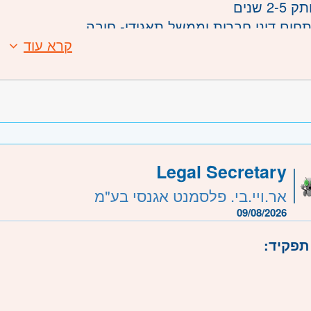
2- שנים
בתחום דיני חברות וממשל תאגידי- חובה
קרא עוד
 מוטיבציה ויכולות ניסוח גבוהות
משרה:
משרה מלאה
שרה:
S-28227969
רכז
- תל אביב, פתח תקווה, רמת גן וגבעתיים, בקעת אונ
Legal Secretary
אר.ויי.בי. פלסמנט אגנסי בע"מ
09/08/2026
תפקיד: