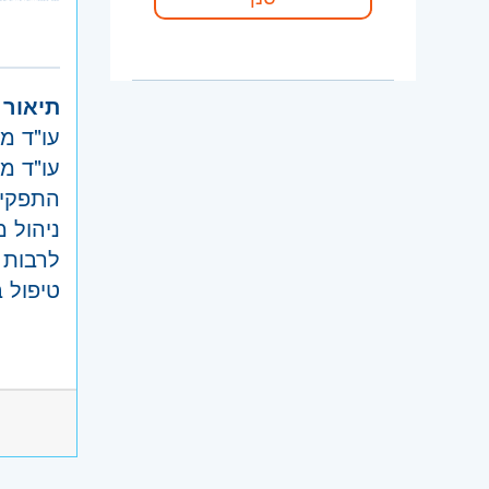
יכולת 
קוד מ
אזור:
מ
תיאור 
שרון
- ח
עו"ד מ
ירושלים
עו"ד מ
צפון
- ג
התפקי
והכרמל,
ניהול 
דרום
- 
לרבות מ
השפלה
טיפול 
חו"ל
- ח
טיפול 
דרישות
תמיכה 
בוגר/ת
עבודה 
בחברה 
בעל/ת 
מסחריי