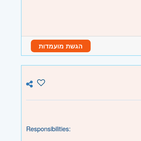
הגשת מועמדות
ו וגבעת שמואל, חולון ובת-ים, מודיעין,
Responsibilities: