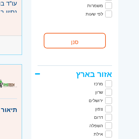
עו"ד בותק 5
משמרות
נסיון 
לפי שעות
חריצות,
היקף 
קוד מ
אזור:
מ
שוהם
אזור בארץ
מרכז
שרון
ירושלים
תיאור 
צפון
דרום
השפלה
אילת