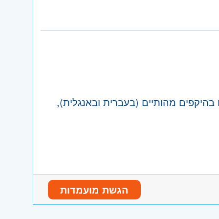
 וריבוי משימות
נו וגבעת שמואל, חולון ובת-ים, מודיעין
והוד השרון, ראש העין, הרצליה ורמת השרון
ה והגליל המערבי, קריות ועמק זבולון, חיפה
 בהיקפים מהותיים (בעברית ובאנגלית),
אכי, ערד וים המלח
מחלקה מסחרית במשרד עורכי דין מוביל ו/או במחלקה משפטית
הגשת מועמדות
כמי ביצוע, אספקה, רכישה וחוזים