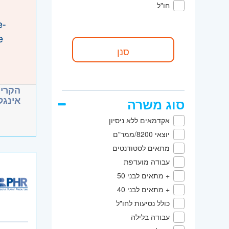
חו"ל
e-
e
d
דרישות
de
הקריי
and
אינגל
סוג משרה
אקדמאים ללא ניסיון
cal
יוצאי 8200/ממר"ם
ance
מתאים לסטודנטים
עבודה מועדפת
 and
pment.
+ מתאים לבני 50
ation
+ מתאים לבני 40
היקף 
כולל נסיעות לחו"ל
icies
imely
עבודה בלילה
קוד מ