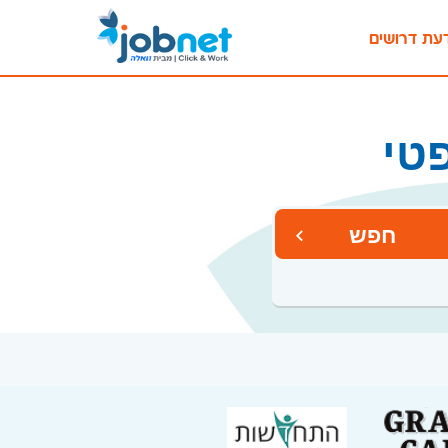
עת דרושים
טי
חפש