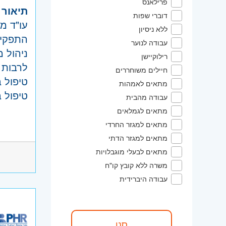
פרילאנס
תיאור 
אזור:
מ
דוברי שפות
עו"ד מ
שוהם
ללא ניסיון
התפקי
שרון
- ח
עבודה לנוער
ניהול 
ירושלים
רילוקיישן
ence
לרבות מ
השפלה
חיילים משוחררים
טיפול 
מתאים לאמהות
טיפול 
עבודה מהבית
תמיכה 
מתאים לגמלאים
דרישות
עבודה 
מתאים למגזר החרדי
בוגר/ת
מתאים למגזר הדתי
מתאים לבעלי מוגבלויות
בחברה,
משרה ללא קובץ קו"ח
ניסיון
עבודה היברידית
אחרים.
ניסיון 
ניסיון 
היקף 